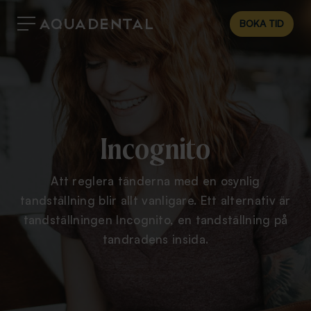
BOKA TID
Incognito
Att reglera tänderna med en osynlig
tandställning blir allt vanligare. Ett alternativ är
tandställningen Incognito, en tandställning på
tandradens insida.