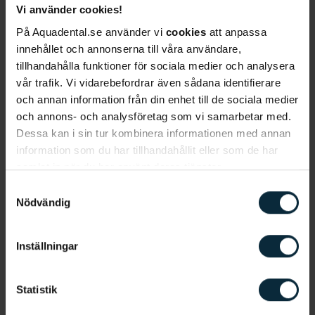
Vi använder cookies!
På Aquadental.se använder vi
cookies
att anpassa
Behandlingen – steg för steg
innehållet och annonserna till våra användare,
Behandlingsprocessen skiljer sig inte speciellt från
tillhandahålla funktioner för sociala medier och analysera
andra behandlingar med tandställning.
vår trafik. Vi vidarebefordrar även sådana identifierare
och annan information från din enhet till de sociala medier
Konsultation
och annons- och analysföretag som vi samarbetar med.
Det första steget i en tandregleringsbehandling är
Dessa kan i sin tur kombinera informationen med annan
en konsultation, ett inledande samtal med din
information som du har tillhandahållit eller som de har
tandläkare. Tandläkaren undersöker din mun och
samlat in när du har använt deras tjänster.
du får berätta om dina förväntningar på
Samtyckesval
behandlingen och slutresultatet. Du får också
Nödvändig
möjlighet att ställa alla frågor du funderat på.
Inställningar
Inregistrering
Om du efter konsultationen väljer att gå vidare
med behandlingen sker en inregistrering.
Statistik
Röntgenbilder tas samt ytterligare diskussion