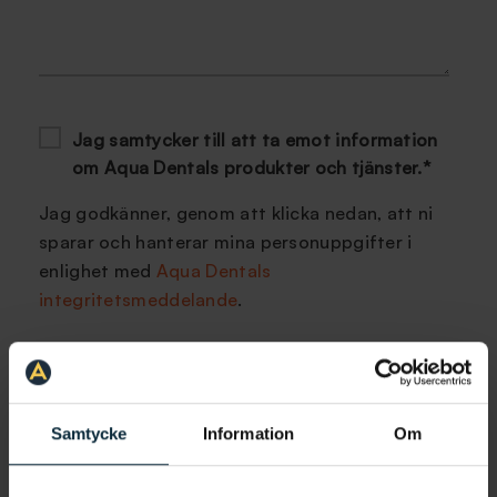
Jag samtycker till att ta emot information
om Aqua Dentals produkter och tjänster.
*
Jag godkänner, genom att klicka nedan, att ni
sparar och hanterar mina personuppgifter i
enlighet med
Aqua Dentals
integritetsmeddelande
.
Samtycke
Information
Om