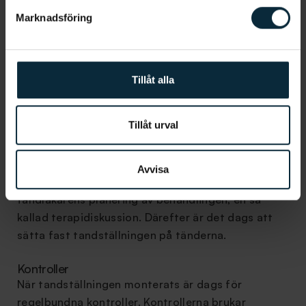
gällande dina tänder sker. Allt för att tandläkaren
Marknadsföring
ska få en sådan klar bild som möjligt och anpassa
behandlingen efter dig.
Om du inte varit på en basundersökning hos
Tillåt alla
tandläkaren under de senaste sex månaderna skall
också en sådan göras innan behandlingen
Tillåt urval
fortskrider.
Diskussion och insättning
Avvisa
Nästa steg är att du och din tandläkare går igenom
tandläkarens planering av behandlingen, en så
kallad terapidiskussion. Därefter är det dags att
sätta fast tandställningen på tänderna.
Kontroller
När tandställningen monterats är dags för
regelbundna kontroller. Kontrollerna brukar