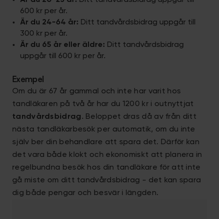
Är du 20-23 år:
Ditt tandvårdsbidrag uppgår till
600 kr per år.
Är du 24-64 år:
Ditt tandvårdsbidrag uppgår till
300 kr per år.
Är du 65 år eller äldre:
Ditt tandvårdsbidrag
uppgår till 600 kr per år.
Exempel
Om du är 67 år gammal och inte har varit hos
tandläkaren på två år har du 1200 kr i outnyttjat
tandvårdsbidrag
. Beloppet dras då av från ditt
nästa tandläkarbesök per automatik, om du inte
själv ber din behandlare att spara det. Därför kan
det vara både klokt och ekonomiskt att planera in
regelbundna besök hos din tandläkare för att inte
gå miste om ditt tandvårdsbidrag - det kan spara
dig både pengar och besvär i längden.