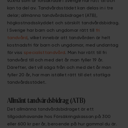
vuxna som är försäkrade i Sverige har rätt till och
kan ta del av. Tandvårdsstödet kan delas in i tre
delar; allmänna tandvårdsbidraget (ATB),
högkostnadsskyddet och särskilt tandvårdsbidrag.
I Sverige har barn och ungdomar rätt till
fri
tandvård
, vilket innebär att tandvården är helt
kostnadsfri för barn och ungdomar, med undantag
för viss
specialisttandvård
. Man har rätt till fri
tandvård till och med det år man fyller 19 år.
Därefter, det vill säga från och med det år man
fyller 20 år, har man istället rätt till det statliga
tandvårdsstödet.
Allmänt tandvårdsbidrag (ATB)
Det allmänna tandvårdsbidraget är ett
tillgodohavande hos Försäkringskassan på 300
eller 600 kr per år, beroende på hur gammal du är.