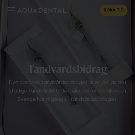
BOKA TID
Tandvårdsbidrag
Det allmänna tandvårdsbidraget är en del av det
statliga tandvårdsstödet. Alla som är försäkrade i
Sverige har tillgång till tandvårdsbidraget.