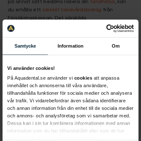
på annat sätt bedöms riskera din
tandhälsa
, kan
du erhålla ett
särskilt tandvårdsbidrag
från
Försäkringskassan. Det särskilda
tandvårdsbidraget ska användas i ett profylaktiskt
syfte, det vill säga att bidraget endast kan
användas för förebyggande åtgärder som
Samtycke
Information
Om
undersökningar och
hygienistbehandlingar
.
Bidraget uppgår till 1000 kr per halvår och kan
Vi använder cookies!
sparas i upp till ett år. Läs mer om det särskilda
På Aquadental.se använder vi
cookies
att anpassa
tandvårdsbidraget och hur du ansöker på
innehållet och annonserna till våra användare,
Försäkringskassans webbplats.
tillhandahålla funktioner för sociala medier och analysera
vår trafik. Vi vidarebefordrar även sådana identifierare
och annan information från din enhet till de sociala medier
och annons- och analysföretag som vi samarbetar med.
Boka tid direkt
Dessa kan i sin tur kombinera informationen med annan
information som du har tillhandahållit eller som de har
samlat in när du har använt deras tjänster.