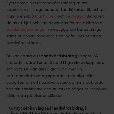
Syftet med detta tandvårdsbidrag är att
uppmuntra till regelbundna tandläkarbesök och att
främja en god
munhygien
och
munhälsa
. Bidraget
delas ut 1 juli och kan användas för att delbetala
tandundersökningar
, förebyggande behandlingar
samt all annan tandvård som ingår i det statliga
tandvårdsstödet.
Du kan spara ditt
tandvårdsbidrag
i högst 24
månader, därefter ersätts ditt gamla belopp med
ett nytt. Du kan alltså aldrig ha mer än
två tandvårdsbidrag sparade samtidigt
.
Alla
uppgifter om ditt tandvårdsbidrag finns bokförda
hos din tandläkare och är varken något du behöver
hålla reda på eller ansöka om
Hur mycket kan jag få i tandvårdsbidrag?