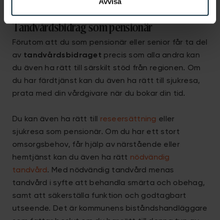
Avvisa
Tandvårdsbidrag som pensionär
Förutom att du som pensionär eller senior får ta del
av
tandvårdsbidraget
precis som alla andra kan
du även ha rätt till särskilt stöd från regionen. Om
du har färdtjänst kan du även ha rätt till sjukresa,
prata med din vårdgivare när du bokar din tid.
Du kan även ha rätt till
reseersättning
eller
sjukresa som pensionär. Om du har ett stort
omsorgsbehov, får hjälp av närstående eller
hemtjänst kan du även ha rätt
nödvändig
tandvård
. Med nödvändig tandvård menas
tandvård i syfte att behandla smärta och obehag,
samt att säkerställa funktion och godtagbart
utseende. Det är kommunens biståndshandläggare