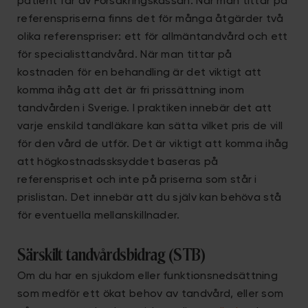
patient får av Försäkringskassan. När man tittar på
referenspriserna finns det för många åtgärder två
olika referenspriser: ett för allmäntandvård och ett
för specialisttandvård. När man tittar på
kostnaden för en behandling är det viktigt att
komma ihåg att det är fri prissättning inom
tandvården i Sverige. I praktiken innebär det att
varje enskild tandläkare kan sätta vilket pris de vill
för den vård de utför. Det är viktigt att komma ihåg
att högkostnadssksyddet baseras på
referenspriset och inte på priserna som står i
prislistan. Det innebär att du själv kan behöva stå
för eventuella mellanskillnader.
Särskilt tandvårdsbidrag (STB)
Om du har en sjukdom eller funktionsnedsättning
som medför ett ökat behov av tandvård, eller som