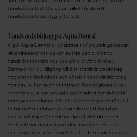
som fattar beslut om du har rätt till denna typ av
tandvårdsstöd. Om så är fallet får du ett
tandvårdsstödsintyg utfärdat.
Tandvårdsbidrag på Aqua Dental
Vi på Aqua Dental är anslutna till Försäkringskassan
vilket innebär att du kan nyttja det allmänna
tandvårdsstödet hos oss på alla våra kliniker.
Därmed har du tillgång till ditt
tandvårdsbidrag
,
högkostnadsskyddet och särskilt tandvårdsbidrag
hos oss. Vi har även avtal med flera regioner vilket
innebär att vi kan erbjuda kostnadsfri tandvård till
barn och ungdomar. För att ditt barn ska ha rätt till
fri tandvård behöver du bara lista ditt barn hos
oss. Vi på Aqua Dental har öppet 365 dagar om
året och har även slopat den traditionella jour-
och helgtaxan vilket innebär att ett besök hos oss