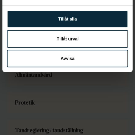
Tillåt alla
Tandreglering / tandställning
Tillåt urval
Titthålskirurgi för tandimplantat
Avvisa
Allmäntandvård
Protetik
Tandreglering / tandställning