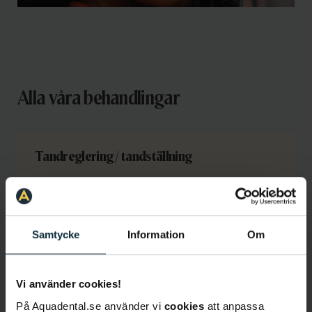
Alla våra behandlingar
Tandreglering / tandställning
Titthålskirurgi för tandimplantat
Samtycke
Information
Om
Allmäntandvård
Vi använder cookies!
På Aquadental.se använder vi
cookies
att anpassa