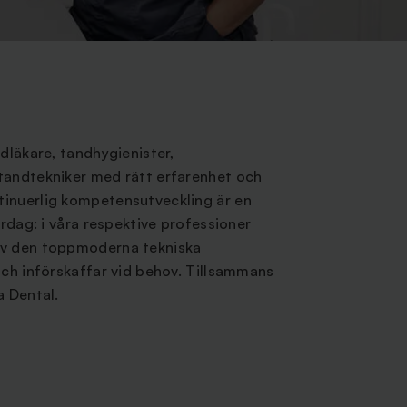
ndläkare, tandhygienister,
tandtekniker med rätt erfarenhet och
inuerlig kompetensutveckling är en
ardag: i våra respektive professioner
av den toppmoderna tekniska
och införskaffar vid behov. Tillsammans
a Dental.