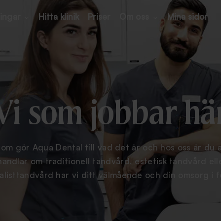
ingar
Hitta klinik
Priser
Om oss
Mina sidor
Vi som jobbar hä
som gör Aqua Dental till vad det är och hos oss är du al
andlar om traditionell tandvård, estetisk tandvård elle
alisttandvård har vi ditt välmående och din omsorg i 