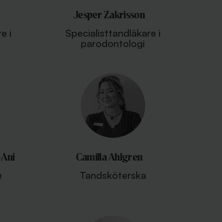
Jesper Zakrisson
e i
Specialisttandläkare i
parodontologi
-Ani
Camilla Ahlgren
e
Tandsköterska