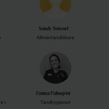
Sandy Youssef
e
Allmäntandläkare
Emma Palmqvist
e i
Tandhygienist