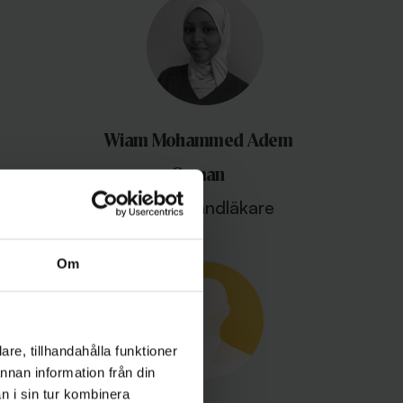
Wiam Mohammed Adem
Osman
Allmäntandläkare
Om
re, tillhandahålla funktioner
annan information från din
n i sin tur kombinera