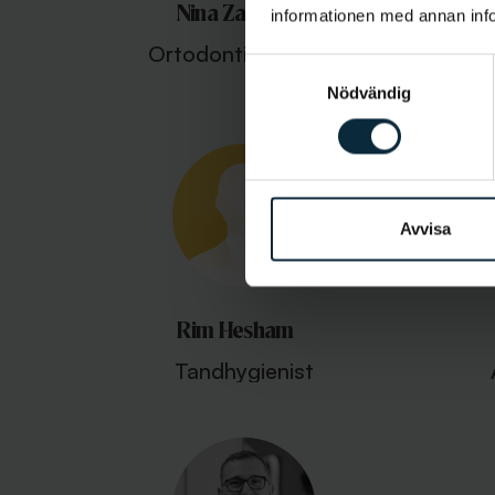
Nina Zaitoun
A
informationen med annan infor
Ortodontiassistent
Samtyckesval
Nödvändig
Avvisa
Rim Hesham
Tandhygienist