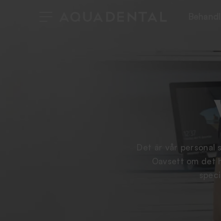
Behandl
Det är vår personal 
Oavsett om det h
speci