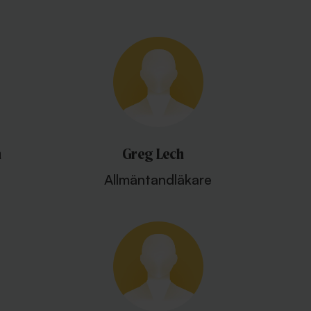
n
Greg Lech
Allmäntandläkare