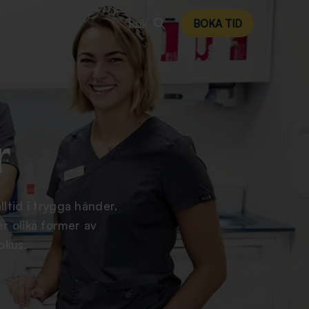
Sök
BOKA TID
r
ltid i trygga händer.
r olika former av
fokus.