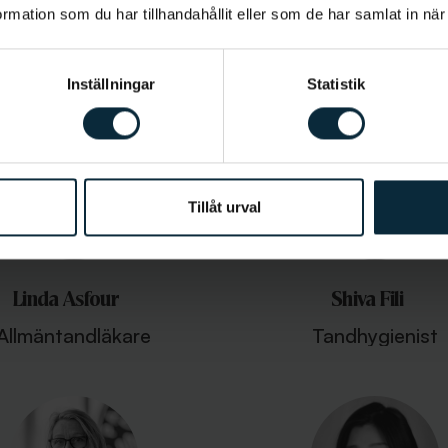
lexander Ibrahim
Susanne Ivanovic
mation som du har tillhandahållit eller som de har samlat in när
Allmäntandläkare
Specialisttandläkare
bettfysiologi
Inställningar
Statistik
Tillåt urval
Linda Asfour
Shiva Fili
Allmäntandläkare
Tandhygienist