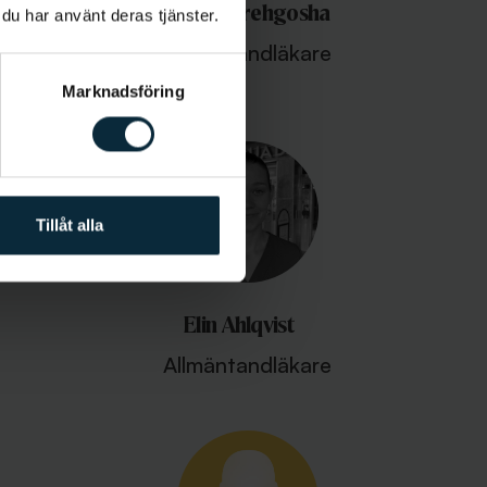
Sam Chehrehgosha
 du har använt deras tjänster.
 inom
Allmäntandläkare
Marknadsföring
Tillåt alla
Elin Ahlqvist
Allmäntandläkare