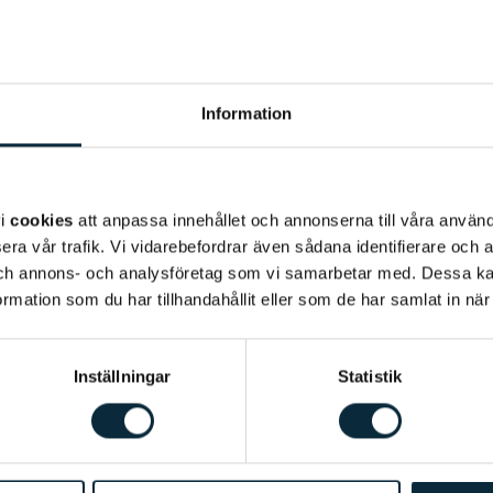
Språk
: Svenska, engelsk
Behandlingar:
Basunder
Information
Bakgrund
Louise Almquist är tand
arbetat som tandhygien
universitet för drygt 8
vi
cookies
att anpassa innehållet och annonserna till våra använda
till att få, eller behål
era vår trafik. Vi vidarebefordrar även sådana identifierare och 
självständigt och med h
 och annons- och analysföretag som vi samarbetar med. Dessa ka
mation som du har tillhandahållit eller som de har samlat in när
valde att bli tandhygien
umgås med familjen, äta
löpträna.
Inställningar
Statistik