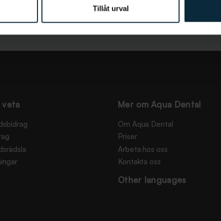
Tillåt urval
 veta
Mer om Aqua Dental
dsbidrag
Om Aqua Dental
rag
Priser
dsrädsla
Arbeta hos oss
ingar
Kontakta oss
Other languages