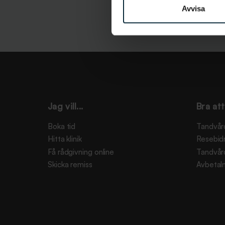
Avvisa
Jag vill...
Bra att
Boka tid
Tandvår
Hitta klinik
Resebid
Få rådgivning online
Tandvår
Skicka remiss
Avbetaln