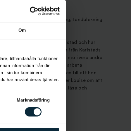
a
sökning, tandstensborttagning, tandblekning
Om
hygienist på Aqua Dental Karlstad och har
ist sedan hon tog sin examen från Karlstads
 år sedan. Louise tycker om att motivera andra
re, tillhandahålla funktioner
la, en god munhälsa, samt att få arbeta
annan information från din
änderna. Det är några av skälen till att hon
n i sin tur kombinera
 du har använt deras tjänster.
ist. När hon inte arbetar tycker Louise om att
 god mat, greja i trädgården, läsa och
Marknadsföring