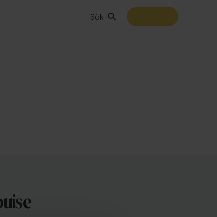
Sök
ouise