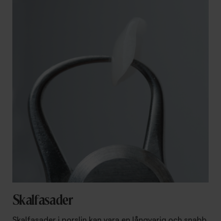
Skalfasader
Skalfasader i porslin kan vara en långvarig och snabb