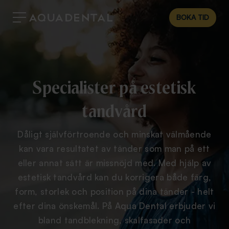
BOKA TID
Specialister på estetisk
tandvård
Dåligt självförtroende och minskat välmående
kan vara resultatet av tänder som man på ett
eller annat sätt är missnöjd med. Med hjälp av
estetisk tandvård kan du korrigera både färg,
form, storlek och position på dina tänder - helt
efter dina önskemål. På Aqua Dental erbjuder vi
bland tandblekning, skalfasader och