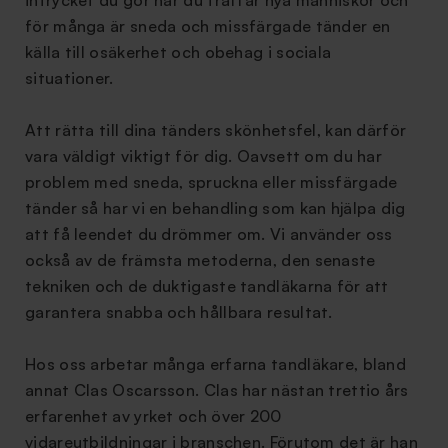
intrycket du gör när du träffar nya människor och
för många är sneda och missfärgade tänder en
källa till osäkerhet och obehag i sociala
situationer.
Att rätta till dina tänders skönhetsfel, kan därför
vara väldigt viktigt för dig. Oavsett om du har
problem med sneda, spruckna eller missfärgade
tänder så har vi en behandling som kan hjälpa dig
att få leendet du drömmer om. Vi använder oss
också av de främsta metoderna, den senaste
tekniken och de duktigaste tandläkarna för att
garantera snabba och hållbara resultat.
Hos oss arbetar många erfarna tandläkare, bland
annat Clas Oscarsson. Clas har nästan trettio års
erfarenhet av yrket och över 200
vidareutbildningar i branschen. Förutom det är han