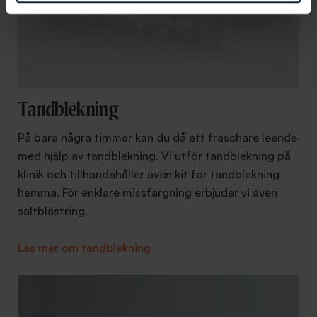
Tandblekning
På bara några timmar kan du då ett fräschare leende
med hjälp av tandblekning. Vi utför tandblekning på
klinik och tillhandahåller även kit för tandblekning
hemma. För enklare missfärgning erbjuder vi även
saltblästring.
Läs mer om tandblekning