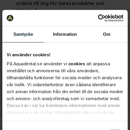
utskick till mig för deras produkter och
tjänster.
*
Jag godkänner, genom att klicka nedan, att ni
sparar och hanterar mina personuppgifter i
Samtycke
Information
Om
enlighet med Aqua Dentals
dataskyddspolicy
för
att hantera mitt ärende.
Vi använder cookies!
På Aquadental.se använder vi
cookies
att anpassa
innehållet och annonserna till våra användare,
tillhandahålla funktioner för sociala medier och analysera
vår trafik. Vi vidarebefordrar även sådana identifierare
och annan information från din enhet till de sociala medier
och annons- och analysföretag som vi samarbetar med.
Dessa kan i sin tur kombinera informationen med annan
information som du har tillhandahållit eller som de har
samlat in när du har använt deras tjänster.
Samtyckesval