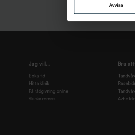
Avvisa
Jag vill...
Bra att
Boka tid
Tandvår
Hitta klinik
Resebid
Få rådgivning online
Tandvår
Skicka remiss
Avbetaln