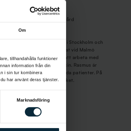
a
dvård, kirurgi, estetisk tandvård
Om
are på kliniken vid Centralen i Stockholm och
are i 9 år. Rasmus har studerat vid Malmö
rket på grund av möjligheten att arbeta med
re, tillhandahålla funktioner
d det teoretiska inom medicin. Rasmus är
annan information från din
 och behandla tandvårdsrädda patienter. På
n i sin tur kombinera
 du har använt deras tjänster.
om att springa långt och mycket.
Marknadsföring