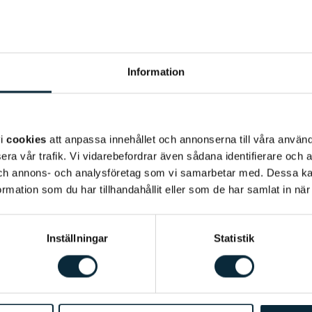
Språk
: Svenska, engelsk
Behandlingar
:
Allmäntan
Information
Bakgrund
Rasmus Ulvan är tandläk
har arbetat som tandläk
Universitet och valde y
vi
cookies
att anpassa innehållet och annonserna till våra använda
händerna kombinerat me
era vår trafik. Vi vidarebefordrar även sådana identifierare och 
bekväm med att bemöta
 och annons- och analysföretag som vi samarbetar med. Dessa ka
mation som du har tillhandahållit eller som de har samlat in när
fritiden tycker Rasmus 
Inställningar
Statistik