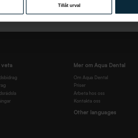
Tillåt urval
 veta
Mer om Aqua Dental
dsbidrag
Om Aqua Dental
rag
Priser
dsrädsla
Arbeta hos oss
ingar
Kontakta oss
Other languages