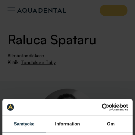
Raluca Spataru
Allmäntandläkare
Klinik:
Tandläkare Täby
Samtycke
Information
Om