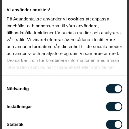
Vi använder cookies!
På Aquadental.se använder vi
cookies
att anpassa
innehållet och annonserna till våra användare,
Lär känna Raluca
tillhandahålla funktioner för sociala medier och analysera
vår trafik. Vi vidarebefordrar även sådana identifierare
och annan information från din enhet till de sociala medier
Språk
: Svenska, engelska, rumänska, lite spanska
och annons- och analysföretag som vi samarbetar med.
Behandlingar
:
Invisalign, protetik, lagningar, akuta
Dessa kan i sin tur kombinera informationen med annan
behandlingar, undersökningar
information som du har tillhandahållit eller som de har
samlat in när du har använt deras tjänster.
Bakgrund
Samtyckesval
Raluca Spataru är tandläkare på kliniken i Täby och
Nödvändig
har arbetat som tandläkare i 12 år. På fritiden
tycker Raluca om att åka skidor, resa, spendera tid
med hunden, utmana sig själv i downhillcykling och
Inställningar
surfing.
Statistik