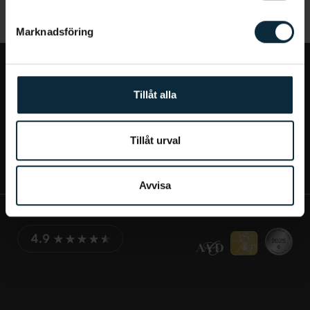
Marknadsföring
Jag vill...
Tillåt alla
Bra att veta
Tillåt urval
Mer om Aqua Dental
Avvisa
4.9