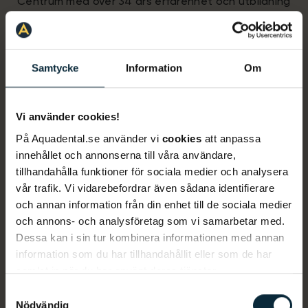
Centrum med över 34 års erfarenhet och utbildning
från Karolinska Institutet. Han uppskattar
kombinationen av att hjälpa människor och arbeta
praktiskt, och har stor vana av att ta hand om
Samtycke
Information
Om
tandvårdsrädda patienter.
Han beskriver Aqua Dental i Täby Centrum som en
Vi använder cookies!
modern och välutrustad klinik med ett
På Aquadental.se använder vi
cookies
att anpassa
lättillgängligt läge och fri parkering. Här erbjuds
innehållet och annonserna till våra användare,
generösa öppettider, inklusive kvällar och helger,
tillhandahålla funktioner för sociala medier och analysera
vår trafik. Vi vidarebefordrar även sådana identifierare
samt ett brett utbud av behandlingar, från allmän
och annan information från din enhet till de sociala medier
tandvård till avancerade specialistbehandlingar
och annons- och analysföretag som vi samarbetar med.
och estetisk tandvård som tandblekning, fasader
Dessa kan i sin tur kombinera informationen med annan
och Invisalign.
information som du har tillhandahållit eller som de har
samlat in när du har använt deras tjänster.
Sven beskriver personalen på kliniken som ett team
Samtyckesval
av erfarna och engagerade behandlare med bred
Nödvändig