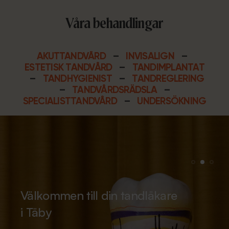
Våra behandlingar
AKUTTANDVÅRD
–
INVISALIGN
–
ESTETISK TANDVÅRD
–
TANDIMPLANTAT
–
TANDHYGIENIST
–
TANDREGLERING
–
TANDVÅRDSRÄDSLA
–
SPECIALISTTANDVÅRD
–
UNDERSÖKNING
Välkommen till din tandläkare
i Täby