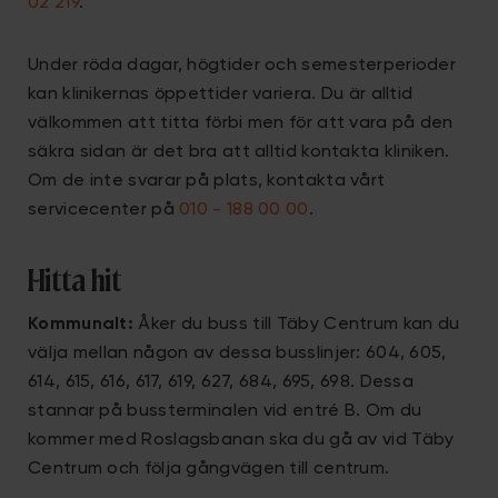
02 219
.
Under röda dagar, högtider och semesterperioder
kan klinikernas öppettider variera. Du är alltid
välkommen att titta förbi men för att vara på den
säkra sidan är det bra att alltid kontakta kliniken.
Om de inte svarar på plats, kontakta vårt
servicecenter på
010 - 188 00 00
.
Hitta hit
Kommunalt:
Åker du buss till Täby Centrum kan du
välja mellan någon av dessa busslinjer: 604, 605,
614, 615, 616, 617, 619, 627, 684, 695, 698. Dessa
stannar på bussterminalen vid entré B. Om du
kommer med Roslagsbanan ska du gå av vid Täby
Centrum och följa gångvägen till centrum.