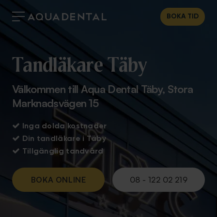
BOKA TID
Tandläkare Täby
Välkommen till Aqua Dental Täby, Stora
Marknadsvägen 15

Inga dolda kostnader

Din tandläkare i Täby

Tillgänglig tandvård
BOKA ONLINE
08 - 122 02 219