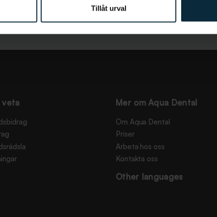
Tillåt urval
 veta
Mer om Aqua Dental
dsbidrag
Om Aqua Dental
rag
Priser
dsrädsla
Arbeta hos oss
ingar
Kontakta oss
Other languages