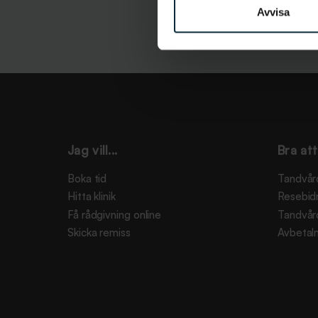
Avvisa
Jag vill...
Bra att
Boka tid
Tandvår
Hitta klinik
Resebid
Få rådgivning online
Tandvår
Skicka remiss
Avbetaln