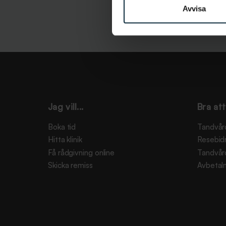
Avvisa
Jag vill...
Bra att
Boka tid
Tandvår
Hitta klinik
Resebid
Få rådgivning online
Tandvår
Skicka remiss
Avbetaln