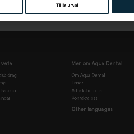
Tillåt urval
 veta
Mer om Aqua Dental
dsbidrag
Om Aqua Dental
rag
Priser
dsrädsla
Arbeta hos oss
ingar
Kontakta oss
Other languages