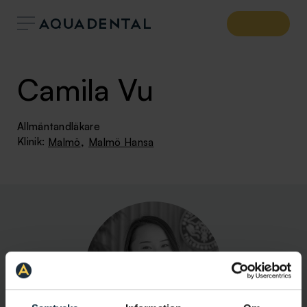
Camila Vu
Allmäntandläkare
,
Klinik:
Malmö
Malmö Hansa