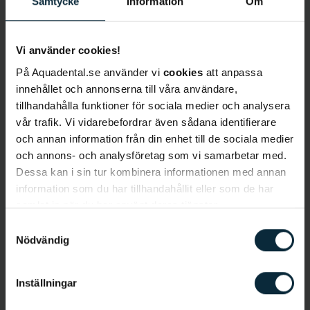
Samtycke
Information
Om
Vi använder cookies!
Lär känna Camila
På Aquadental.se använder vi
cookies
att anpassa
innehållet och annonserna till våra användare,
tillhandahålla funktioner för sociala medier och analysera
Språk
: Svenska, engelska, vietnamesiska
vår trafik. Vi vidarebefordrar även sådana identifierare
Behandlingar
:
Basundersökning, lagningar,
och annan information från din enhet till de sociala medier
protetik, kirurgi, sedering, tandstensborttagning,
och annons- och analysföretag som vi samarbetar med.
rotbehandlingar.
Dessa kan i sin tur kombinera informationen med annan
information som du har tillhandahållit eller som de har
Bakgrund
samlat in när du har använt deras tjänster.
Camila Vu är tandläkare på kliniken i Malmö och har
Samtyckesval
arbetat som tandläkare i 3 år efter att ha studerat
Nödvändig
vid Malmö Universitet. Camila älskar
tandvårdsyrket, därav har hon två legitimationer.
Inställningar
Camila är väldigt bekväm med att behandla