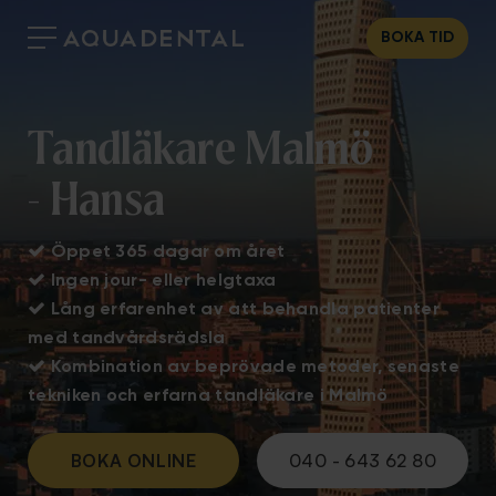
BOKA TID
Tandläkare Malmö
- Hansa

Öppet 365 dagar om året

Ingen jour- eller helgtaxa

Lång erfarenhet av att behandla patienter
med tandvårdsrädsla

Kombination av beprövade metoder, senaste
tekniken och erfarna tandläkare i Malmö
BOKA ONLINE
040 - 643 62 80