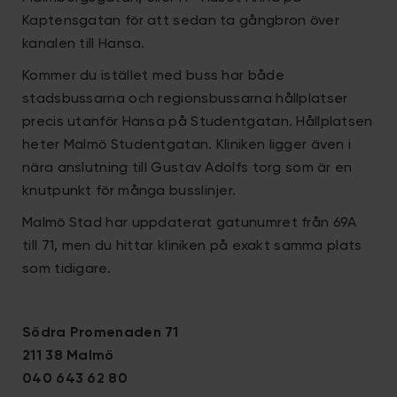
Kaptensgatan för att sedan ta gångbron över
kanalen till Hansa.
Kommer du istället med buss har både
stadsbussarna och regionsbussarna hållplatser
precis utanför Hansa på Studentgatan. Hållplatsen
heter Malmö Studentgatan. Kliniken ligger även i
nära anslutning till Gustav Adolfs torg som är en
knutpunkt för många busslinjer.
Malmö Stad har uppdaterat gatunumret från 69A
till 71, men du hittar kliniken på exakt samma plats
som tidigare.
Södra Promenaden 71
211 38 Malmö
040 643 62 80