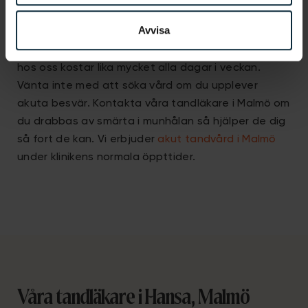
problem för att kunna hjälpa dig så fort som
Avvisa
möjligt. Vi på Aqua Dental har även tagit bort den
konventionella jour- och helgtaxan så ditt besök
hos oss kostar lika mycket alla dagar i veckan.
Vänta inte med att söka vård om du upplever
akuta besvär. Kontakta våra tandläkare i Malmö om
du drabbas av smärta i munhålan så hjälper de dig
så fort de kan. Vi erbjuder
akut tandvård i Malmö
under klinikens normala öppttider.
Våra tandläkare i Hansa, Malmö