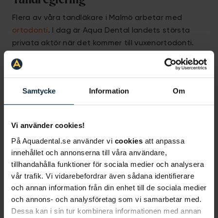
Flera av våra tandläkare i Malmö arbetar med
ortodonti
. I dag är Aqua Dental landets största
privata aktör när det kommer till vuxenortodonti.
Våra tandläkare i Malmö kan justera tändernas
position med hjälp av flera olika
tandregleringsmetoder, exempelvis den klassiska
Samtycke
Information
Om
rälsen eller avtagbara skenor som
Invisalign
. Vi på
Aqua Dental utför varje år flera
tusen
tandregleringsbehandlingar
och våra
Vi använder cookies!
tandläkare i Malmö kan hjälpa dig med din
På Aquadental.se använder vi
cookies
att anpassa
bettproblematik oavsett ålder, behov, orsak eller
innehållet och annonserna till våra användare,
önskemål.
tillhandahålla funktioner för sociala medier och analysera
vår trafik. Vi vidarebefordrar även sådana identifierare
och annan information från din enhet till de sociala medier
Specialisttandvård
och annons- och analysföretag som vi samarbetar med.
På Aqua Dental har vi ett omfattande
Dessa kan i sin tur kombinera informationen med annan