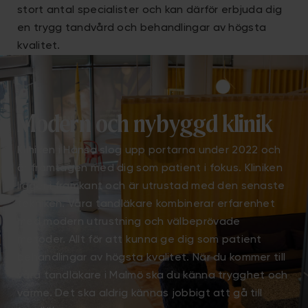
stort antal specialister och kan därför erbjuda dig
en trygg tandvård och behandlingar av högsta
kvalitet.
Modern och nybyggd klinik
Kliniken i Hansa slog upp portarna under 2022 och
är framtagen med dig som patient i fokus. Kliniken
ligger i framkant och är utrustad med den senaste
tekniken. Våra tandläkare kombinerar erfarenhet
med modern utrustning och välbeprövade
metoder. Allt för att kunna ge dig som patient
behandlingar av högsta kvalitet. När du kommer till
våra tandläkare i Malmö ska du känna trygghet och
värme. Det ska aldrig kännas jobbigt att gå till