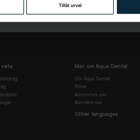
Tillåt urval
 veta
Mer om Aqua Dental
dsbidrag
Om Aqua Dental
rag
Priser
dsrädsla
Arbeta hos oss
ingar
Kontakta oss
Other languages