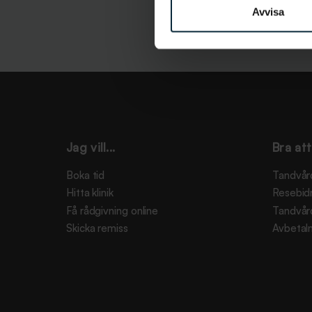
Avvisa
Jag vill...
Bra att
Boka tid
Tandvår
Hitta klinik
Resebid
Få rådgivning online
Tandvår
Skicka remiss
Avbetaln