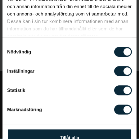
och annan information från din enhet till de sociala medier
och annons- och analysföretag som vi samarbetar med.
Dessa kan i sin tur kombinera informationen med annan
information som du har tillhandahållit eller som de har
samlat in när du har använt deras tjänster.
Samtyckesval
Nödvändig
Inställningar
Jag vill...
Statistik
Bra att veta
Marknadsföring
Mer om Aqua Dental
Tillåt alla