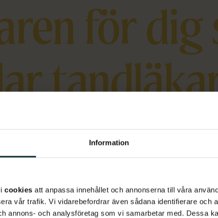
ren för dig
llar tandläka
Information
Kvalitet utan
vi
cookies
att anpassa innehållet och annonserna till våra använda
kompromisser
era vår trafik. Vi vidarebefordrar även sådana identifierare och 
 och annons- och analysföretag som vi samarbetar med. Dessa ka