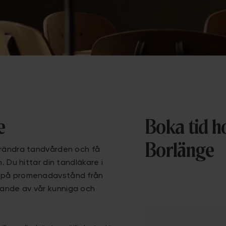
ge
Boka tid ho
Borlänge
örändra tandvården och få
. Du hittar din tandläkare i
0 på promenadavstånd från
tande av vår kunniga och