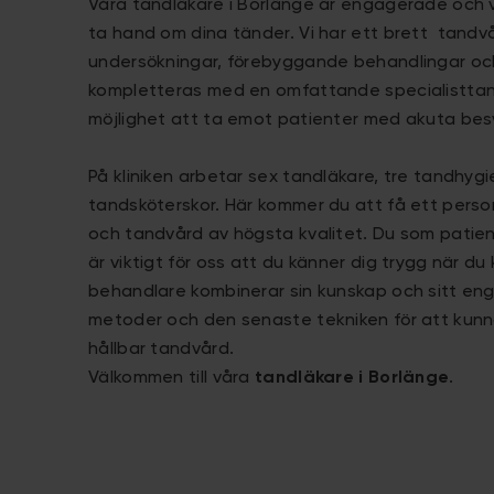
Våra tandläkare i Borlänge är engagerade och vi
ta hand om dina tänder. Vi har ett brett tand
undersökningar, förebyggande behandlingar oc
kompletteras med en omfattande specialisttandv
möjlighet att ta emot patienter med akuta bes
På kliniken arbetar sex tandläkare, tre tandhygi
tandsköterskor. Här kommer du att få ett perso
och tandvård av högsta kvalitet. Du som patient 
är viktigt för oss att du känner dig trygg när du 
behandlare kombinerar sin kunskap och sitt 
metoder och den senaste tekniken för att kunn
hållbar tandvård.
Välkommen till våra
tandläkare i Borlänge
.