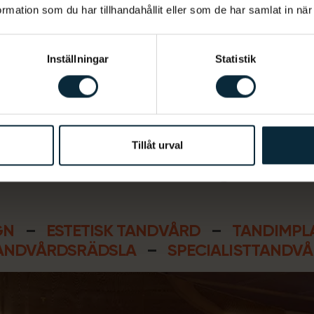
Vi kompromissar aldrig med
mation som du har tillhandahållit eller som de har samlat in när
kvaliteten på våra behandlingar och
strävar alltid efter att ge dig hållbar
tandvård av högsta kvalitet.
Inställningar
Statistik
Tillåt urval
Våra behandlingar
GN
–
ESTETISK TANDVÅRD
–
TANDIMPL
ANDVÅRDSRÄDSLA
–
SPECIALISTTANDV