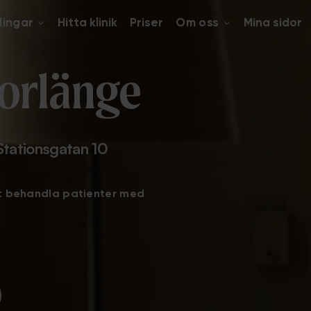
lingar
Hitta klinik
Priser
Om oss
Mina sidor
orlänge
Stationsgatan 10
tt behandla patienter med