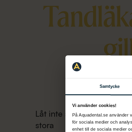
Tandläka
gi
Samtycke
Vi använder cookies!
Låt inte små problem bli
På Aquadental.se använder 
för sociala medier och analys
stora
enhet till de sociala medier