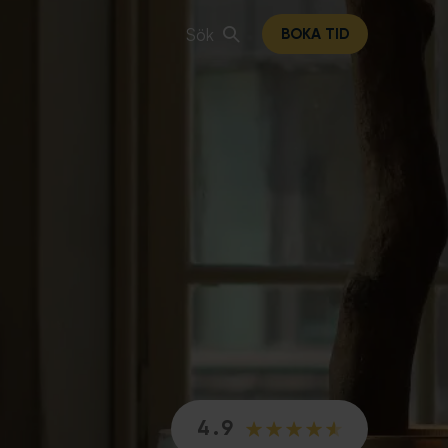
Sök
BOKA TID
4.9