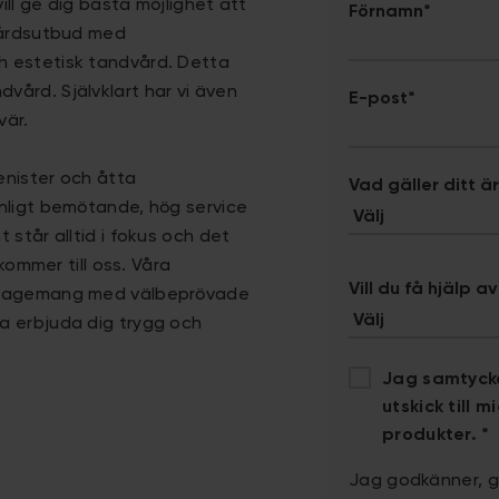
ll ge dig bästa möjlighet att
Förnamn
*
vårdsutbud med
h estetisk tandvård. Detta
ård. Självklart har vi även
E-post
*
vär.
enister och åtta
Vad gäller ditt 
nligt bemötande, hög service
står alltid i fokus och det
kommer till oss. Våra
Vill du få hjälp a
engagemang med välbeprövade
a erbjuda dig trygg och
Jag samtycke
utskick till 
produkter.
*
Jag godkänner, ge