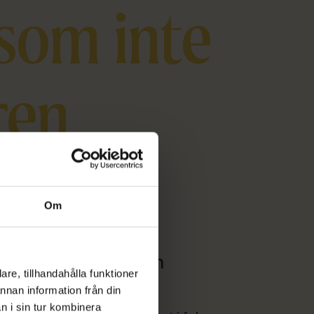
 som inte
ren
Om
Med passion som
re, tillhandahålla funktioner
motivation
annan information från din
n i sin tur kombinera