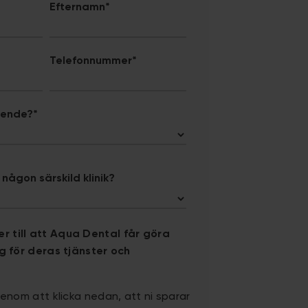
Efternamn
*
Telefonnummer
*
ärende?
*
v någon särskild klinik?
r till att Aqua Dental får göra
mig för deras tjänster och
nom att klicka nedan, att ni sparar