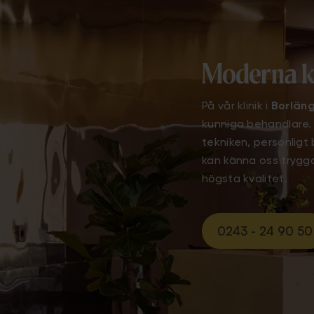
Moderna k
På vår klinik i
Borlän
kunniga behandlare.
tekniken, personligt
kan känna oss trygga
högsta kvalitet.
0243 - 24 90 50