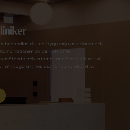
liniker
ge
behandlas du i en trygg miljö av erfarna och
 Kombinationen av den senaste
 bemötande och erfarna tandläkare gör att vi
 i att säga att hos oss får du tandvård av