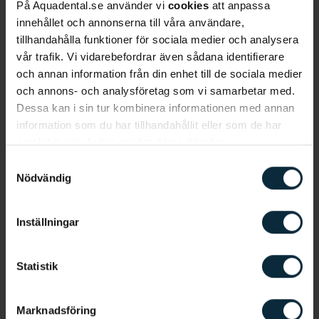
På Aquadental.se använder vi
cookies
att anpassa
Bakgrund
innehållet och annonserna till våra användare,
Arthur Artlock är tandläkare på Aqua Dental
tillhandahålla funktioner för sociala medier och analysera
Centralen och har arbetat som tandläkare sedan
vår trafik. Vi vidarebefordrar även sådana identifierare
och annan information från din enhet till de sociala medier
2020. Hen har studerat vid Karolinska Institutet
och annons- och analysföretag som vi samarbetar med.
med inriktning mot parodontologi. Det som
Dessa kan i sin tur kombinera informationen med annan
inspirerade Arthur att bli tandläkare är
information som du har tillhandahållit eller som de har
tandvårdens fokus på att inte bara behandla och
samlat in när du har använt deras tjänster.
återställa patientens hälsa, utan även skapa
Samtyckesval
förutsättningar för att patienten ska kunna
Nödvändig
bibehålla denna hälsa under resten av sitt liv. En
tandläkare ska alltid sträva efter att aldrig skada,
om möjligt bota, ofta lindra men alltid trösta.
Inställningar
Specialiseringen mot parodontologi kom sig i att
parodontit är en multifaktoriell kronisk sjukdom
Statistik
som ofta kräver livslång behandling. I fokus för
denna behandling ligger patientens hygienvanor,
Marknadsföring
och för tandläkaren är det avgörande att