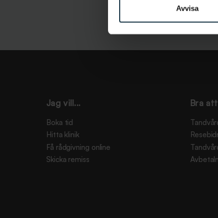
Avvisa
Jag vill...
Bra att
Boka tid
Tandvår
Hitta klinik
Resebid
Få rådgivning online
Tandvår
Skicka remiss
Avbetaln