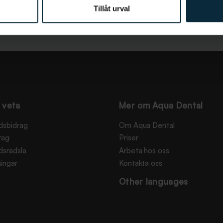
Tillåt urval
 veta
Mer om Aqua Dental
dsbidrag
Om Aqua Dental
rag
Priser
dsrädsla
Arbeta hos oss
ingar
Kontakta oss
Other languages