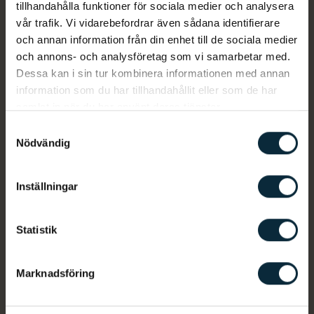
tillhandahålla funktioner för sociala medier och analysera
vår trafik. Vi vidarebefordrar även sådana identifierare
och annan information från din enhet till de sociala medier
och annons- och analysföretag som vi samarbetar med.
Dessa kan i sin tur kombinera informationen med annan
information som du har tillhandahållit eller som de har
samlat in när du har använt deras tjänster.
Samtyckesval
Nödvändig
Karin Qvist, klinikchef i Norrköping
Inställningar
Karin Qvist är klinikchef på Aqua Dental Norrköping.
Statistik
I grunden beskriver Karin sig som en glad och
lösningsfokuserad tandsköterska. Karin har haft
många olika roller på kliniken bland annat har hon
Marknadsföring
varit koordinator samt assisterat till många
operationer. På senare har Karin axlat rollen som