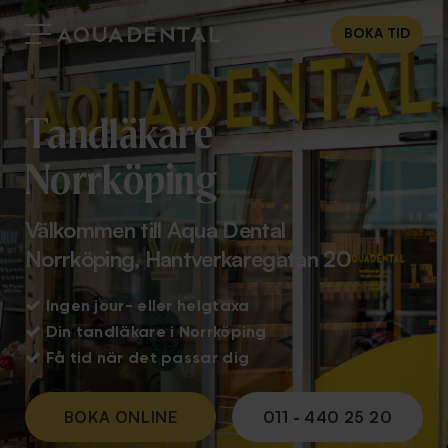
BOKA TID
Tandläkare
Norrköping
Välkommen till Aqua Dental
Norrköping, Hantverkaregatan 20

Ingen jour- eller helgtaxa

Din tandläkare i Norrköping

Få tid när det passar dig
BOKA ONLINE
011 - 440 25 20