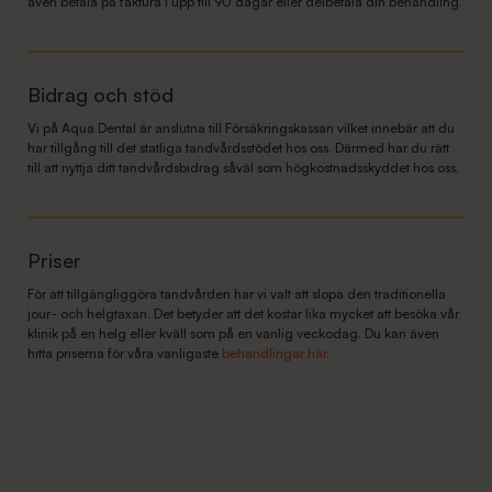
även betala på faktura i upp till 90 dagar eller delbetala din behandling.
Bidrag och stöd
Vi på Aqua Dental är anslutna till Försäkringskassan vilket innebär att du
har tillgång till det statliga tandvårdsstödet hos oss. Därmed har du rätt
till att nyttja ditt tandvårdsbidrag såväl som högkostnadsskyddet hos oss.
Priser
För att tillgängliggöra tandvården har vi valt att slopa den traditionella
jour- och helgtaxan. Det betyder att det kostar lika mycket att besöka vår
klinik på en helg eller kväll som på en vanlig veckodag. Du kan även
hitta priserna för våra vanligaste
behandlingar här.