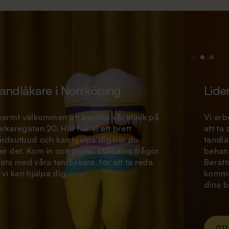
Lider du av tandvårdsrädsla?
Vi arbetar aktivt för att hjälpa tandvårdsrädda
att ta steget tillbaka till tandvården. Våra
tandläkare är utbildade att bemöta och
behandla patienter med tandvårdsrädsla.
Berätta om din oro när du bokar din tid så
kommer tandläkaren att anpassa besöket efter
dina behov.
011-440 25 20