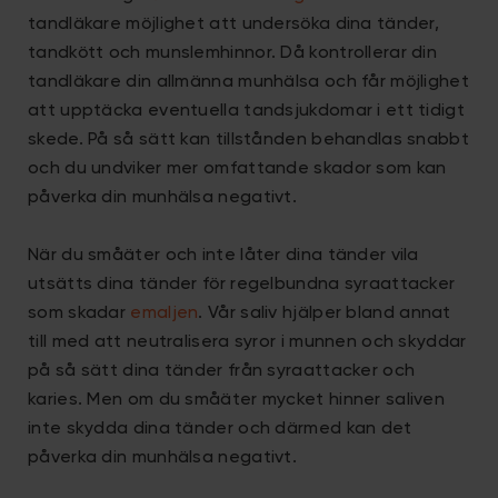
tandläkare möjlighet att undersöka dina tänder,
tandkött och munslemhinnor. Då kontrollerar din
tandläkare din allmänna munhälsa och får möjlighet
att upptäcka eventuella tandsjukdomar i ett tidigt
skede. På så sätt kan tillstånden behandlas snabbt
och du undviker mer omfattande skador som kan
påverka din munhälsa negativt.
När du småäter och inte låter dina tänder vila
utsätts dina tänder för regelbundna syraattacker
som skadar
emaljen
. Vår saliv hjälper bland annat
till med att neutralisera syror i munnen och skyddar
på så sätt dina tänder från syraattacker och
karies. Men om du småäter mycket hinner saliven
inte skydda dina tänder och därmed kan det
påverka din munhälsa negativt.