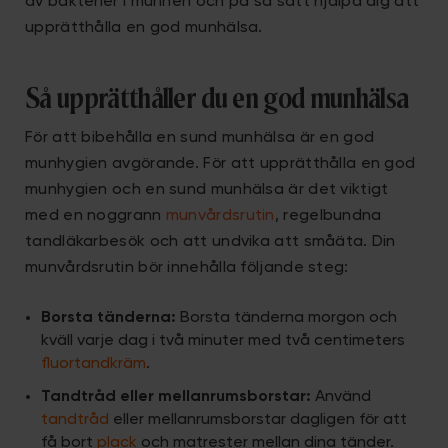
av bakterier i munnen och på så sätt hjälpa dig att
upprätthålla en god munhälsa.
Så upprätthåller du en god munhälsa
För att bibehålla en sund munhälsa är en god
munhygien avgörande. För att upprätthålla en god
munhygien och en sund munhälsa är det viktigt
med en noggrann
munvårdsrutin
, regelbundna
tandläkarbesök och att undvika att småäta. Din
munvårdsrutin bör innehålla följande steg:
Borsta tänderna:
Borsta tänderna morgon och
kväll varje dag i två minuter med två centimeters
fluortandkräm
.
Tandtråd eller mellanrumsborstar:
Använd
tandtråd
eller mellanrumsborstar dagligen för att
få bort
plack
och matrester mellan dina tänder.