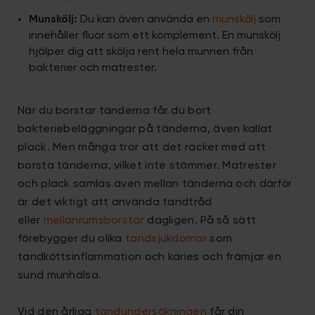
Munskölj:
Du kan även använda en
munskölj
som
innehåller fluor som ett komplement. En munskölj
hjälper dig att skölja rent hela munnen från
bakterier och matrester.
När du borstar tänderna får du bort
bakteriebeläggningar på tänderna, även kallat
plack. Men många tror att det räcker med att
borsta tänderna, vilket inte stämmer. Matrester
och plack samlas även mellan tänderna och därför
är det viktigt att använda tandtråd
eller
mellanrumsborstar
dagligen. På så sätt
förebygger du olika
tandsjukdomar
som
tandköttsinflammation och karies och främjar en
sund munhälsa.
Vid den årliga
tandundersökningen
får din