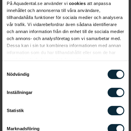
påverka din allmänhälsa. Forskning visar nämligen
På Aquadental.se använder vi
cookies
att anpassa
att det finns kopplingar mellan din munhälsa och
innehållet och annonserna till våra användare,
din allmänhälsa. Detta blir oftast mer påtagligt ju
tillhandahålla funktioner för sociala medier och analysera
äldre man blir då sjukdomar och vissa läkemedel
vår trafik. Vi vidarebefordrar även sådana identifierare
och annan information från din enhet till de sociala medier
kan påverka munhälsan. Studier visar även att det
och annons- och analysföretag som vi samarbetar med.
finns ett samband mellan en dålig munhälsa och
Dessa kan i sin tur kombinera informationen med annan
systemsjukdomar som exempelvis diabetes samt
information som du har tillhandahållit eller som de har
hjärt- och kärlsjukdomar.
samlat in när du har använt deras tjänster.
Samtyckesval
Nödvändig
Vanliga problem med munhälsan
Det är inte ovanligt att ha problem med sin
Inställningar
munhälsa och olika munsjukdomar är olika vanliga
beroende på hur gammal man är.
Karies
är dock
Statistik
den vanligaste tandsjukdomen i alla åldrar och den
främsta orsaken till karies är en bristande
munhygien.
Marknadsföring