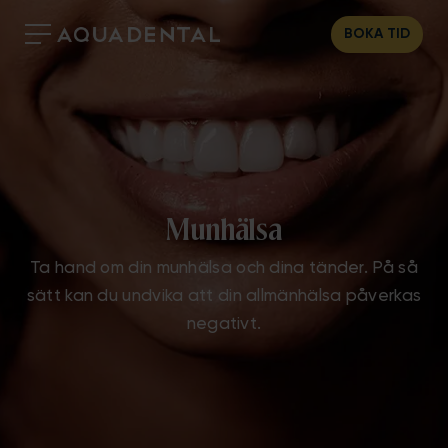
BOKA TID
Munhälsa
Ta hand om din munhälsa och dina tänder. På så
sätt kan du undvika att din allmänhälsa påverkas
negativt.