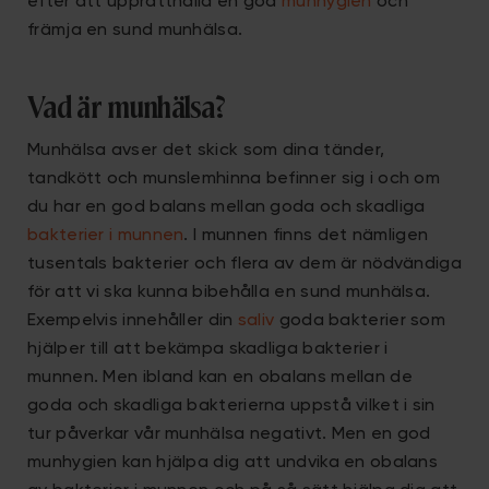
efter att upprätthålla en god
munhygien
och
främja en sund munhälsa.
Vad är munhälsa?
Munhälsa avser det skick som dina tänder,
tandkött och munslemhinna befinner sig i och om
du har en god balans mellan goda och skadliga
bakterier i munnen
. I munnen finns det nämligen
tusentals bakterier och flera av dem är nödvändiga
för att vi ska kunna bibehålla en sund munhälsa.
Exempelvis innehåller din
saliv
goda bakterier som
hjälper till att bekämpa skadliga bakterier i
munnen. Men ibland kan en obalans mellan de
goda och skadliga bakterierna uppstå vilket i sin
tur påverkar vår munhälsa negativt. Men en god
munhygien kan hjälpa dig att undvika en obalans