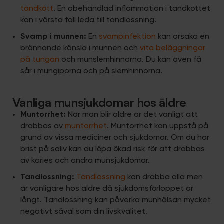
tandkött
. En obehandlad inflammation i tandköttet
kan i värsta fall leda till tandlossning.
Svamp i munnen:
En
svampinfektion
kan orsaka en
brännande känsla i munnen och
vita beläggningar
på tungan
och munslemhinnorna. Du kan även få
sår i mungiporna och på slemhinnorna.
Vanliga munsjukdomar hos äldre
Muntorrhet:
När man blir äldre är det vanligt att
drabbas av
muntorrhet
. Muntorrhet kan uppstå på
grund av vissa mediciner och sjukdomar. Om du har
brist på saliv kan du löpa ökad risk för att drabbas
av karies och andra munsjukdomar.
Tandlossning:
Tandlossning
kan drabba alla men
är vanligare hos äldre då sjukdomsförloppet är
långt. Tandlossning kan påverka munhälsan mycket
negativt såväl som din livskvalitet.