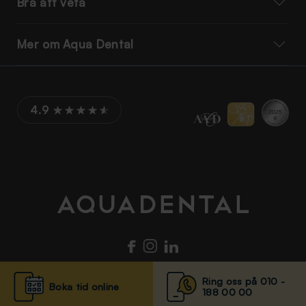
Bra att veta
Mer om Aqua Dental
4.9
Ring oss på 010 -
Boka tid online
188 00 00
© Aqua Dental 2025
Integritetsmeddelande