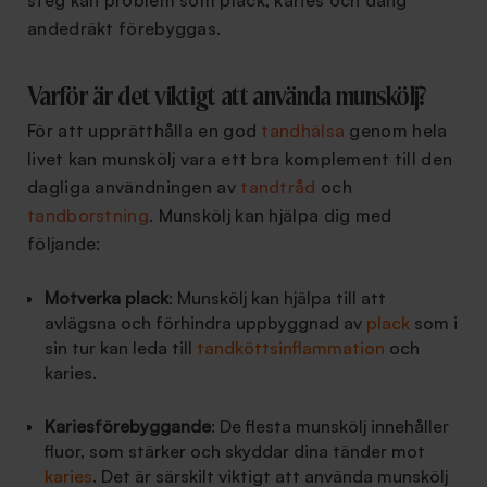
steg kan problem som plack, karies och dålig
andedräkt förebyggas.
Varför är det viktigt att använda munskölj?
För att upprätthålla en god
tandhälsa
genom hela
livet kan munskölj vara ett bra komplement till den
dagliga användningen av
tandtråd
och
tandborstning
. Munskölj kan hjälpa dig med
följande:
Motverka plack
: Munskölj kan hjälpa till att
avlägsna och förhindra uppbyggnad av
plack
som i
sin tur kan leda till
tandköttsinflammation
och
karies.
Kariesförebyggande
: De flesta munskölj innehåller
fluor, som stärker och skyddar dina tänder mot
karies
. Det är särskilt viktigt att använda munskölj