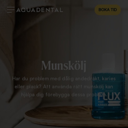
BOKA TID
Munskölj
Har du problem med dålig andedräkt, karies
eller plack? Att använda rätt munskölj kan
hjälpa dig förebygga dessa problem.