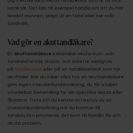
dig med de allra flesta tandbesvär som är av akut
karaktär. Det kan till exempel handla om att du har
skadat munnen, slagit ut en tand eller har svår
tandvärk.
Vad gör en akuttandläkare?
En
akuttandläkare
behandlar akuta mun- och
tandrelaterade skador, och arbetar vanligtvis
på
tandakuten
eller på en tandläkarklinik som har
akuttider. När du söker vård hos en akuttandläkare
görs ingen standardundersökning, du får istället
omedelbar behandling för din specifika skada eller
åkomma. Trots att du kanske är i behov av en
standardundersökning när du kommer till
tandakuten prioriteras det bort till förmån för ditt
akuta problem.