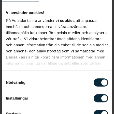
aktuellt om du har slagit ut flera tänder eller
tappat en del av en tand.
Rotfyllning
är ett annat
Vi använder cookies!
exempel som kan behöva åtgärdas under ett
På Aquadental.se använder vi
cookies
att anpassa
ordinarie tandläkarbesök, då den typen av ingrepp
innehållet och annonserna till våra användare,
ofta kräver en
specialisttandläkar
e
.
tillhandahålla funktioner för sociala medier och analysera
vår trafik. Vi vidarebefordrar även sådana identifierare
och annan information från din enhet till de sociala medier
Smärtfri och trygg behandling hos
och annons- och analysföretag som vi samarbetar med.
akuttandläkare
Dessa kan i sin tur kombinera informationen med annan
information som du har tillhandahållit eller som de har
En del väntar in i det sista med att söka vård, till
samlat in när du har använt deras tjänster.
exempel för svår tandvärk eller problem med
Samtyckesval
visdomständerna. Det är särskilt vanligt bland
Nödvändig
patienter som lider av tandvårdsrädsla. Inför ett
besök på tandakuten är det viktigt att veta att
Inställningar
alla akuttandläkare tar tandvårdsrädsla på allvar.
Rädslan hos patienter ligger ofta i att man är rädd
för att en eventuell behandling ska göra ont. Svår
Statistik