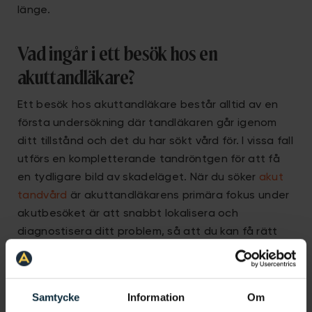
länge.
Vad ingår i ett besök hos en
akuttandläkare?
Ett besök hos akuttandläkare består alltid av en
första undersökning där tandläkaren går igenom
ditt tillstånd och det du har sökt vård för. I vissa fall
utförs en kompletterande tandröntgen för att få
en tydligare bild av skadeläget. När du söker
akut
tandvård
är akuttandläkarens primära fokus under
akutbesöket är att snabbt lokalisera och
diagnostisera ditt problem, så att du kan få rätt
hjälp så fort som möjligt. Ofta behöver tandläkaren
göra en provisorisk lösning för att sedan boka in dig
till ytterligare ett besök, där du får en permanent
Samtycke
Information
Om
lagning eller behandling. Det kan till exempel vara