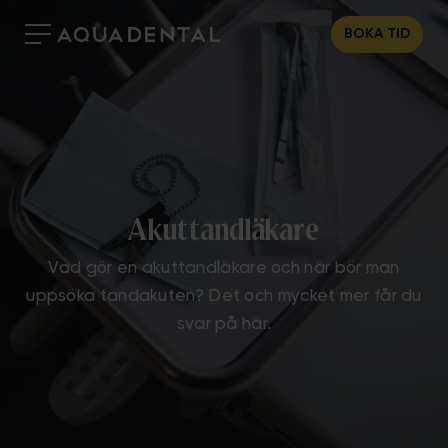
BOKA TID
Akuttandläkare
Vad gör en akuttandläkare och när bör man
uppsöka tandakuten? Det och mycket mer får du
svar på här.