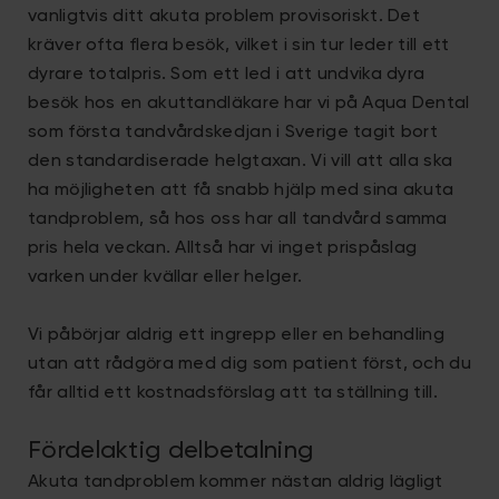
vanligtvis ditt akuta problem provisoriskt. Det
kräver ofta flera besök, vilket i sin tur leder till ett
dyrare totalpris. Som ett led i att undvika dyra
besök hos en akuttandläkare har vi på Aqua Dental
som första tandvårdskedjan i Sverige tagit bort
den standardiserade helgtaxan. Vi vill att alla ska
ha möjligheten att få snabb hjälp med sina akuta
tandproblem, så hos oss har all tandvård samma
pris hela veckan. Alltså har vi inget prispåslag
varken under kvällar eller helger.
Vi påbörjar aldrig ett ingrepp eller en behandling
utan att rådgöra med dig som patient först, och du
får alltid ett kostnadsförslag att ta ställning till.
Fördelaktig delbetalning
Akuta tandproblem kommer nästan aldrig lägligt