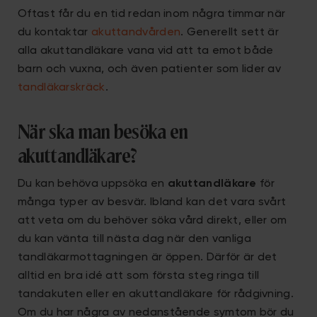
Oftast får du en tid redan inom några timmar när
du kontaktar
akuttandvården
. Generellt sett är
alla akuttandläkare vana vid att ta emot både
barn och vuxna, och även patienter som lider av
tandläkarskräck
.
När ska man besöka en
akuttandläkare?
Du kan behöva uppsöka en
akuttandläkare
för
många typer av besvär. Ibland kan det vara svårt
att veta om du behöver söka vård direkt, eller om
du kan vänta till nästa dag när den vanliga
tandläkarmottagningen är öppen. Därför är det
alltid en bra idé att som första steg ringa till
tandakuten eller en akuttandläkare för rådgivning.
Om du har några av nedanstående symtom bör du