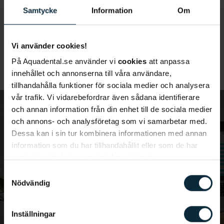
vilket innebär att vi inte har något prispåslag för
Samtycke
Information
Om
akut tandvård i Uppsala
, oavsett om besöket
sker på kvällar eller helger, något som på andra
kliniker kan innebära ett tillägg på 50 procent eller
Vi använder cookies!
mer.
På Aquadental.se använder vi
cookies
att anpassa
innehållet och annonserna till våra användare,
tillhandahålla funktioner för sociala medier och analysera
vår trafik. Vi vidarebefordrar även sådana identifierare
och annan information från din enhet till de sociala medier
och annons- och analysföretag som vi samarbetar med.
Dessa kan i sin tur kombinera informationen med annan
Har du ont?
information som du har tillhandahållit eller som de har
samlat in när du har använt deras tjänster.
Du bokar lättast en tid för akut tandvård i Uppsala
Samtyckesval
via vår onlinebokning eller via telefon 018 - 477 05
Nödvändig
29.
Inställningar
BOKA TID ONLINE