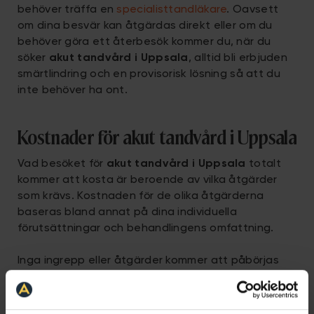
behöver träffa en
specialisttandläkare
. Oavsett
om dina besvär kan åtgärdas direkt eller om du
behöver göra ett återbesök kommer du, när du
söker
akut tandvård i Uppsala
, alltid bli erbjuden
smärtlindring och en provisorisk lösning så att du
inte behöver ha ont.
Kostnader för akut tandvård i Uppsala
Vad besöket för
akut tandvård i Uppsala
totalt
kommer att kosta är beroende av vilka åtgärder
som krävs. Kostnaden för de olika åtgärderna
baseras bland annat på dina individuella
förutsättningar och behandlingens omfattning.
Inga ingrepp eller åtgärder kommer att påbörjas
utan att du vet om det och du kommer självklart
alltid att få ett kostnadsförslag att ta ställning till.
På Aqua Dental har vi ingen jour- eller helgtaxa