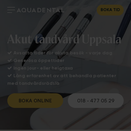
BOKA TID
Akut tandvård Uppsala

Avsatta tider för akuta besök - varje dag

Generösa öppettider

Ingen jour- eller helgtaxa

Lång erfarenhet av att behandla patienter
med tandvårdsrädsla
BOKA ONLINE
018 - 477 05 29