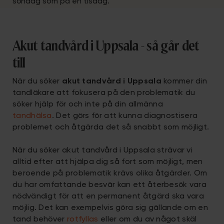
söndag som på en tisdag.
Akut tandvård i Uppsala - så går det
till
När du söker
akut tandvård i Uppsala
kommer din
tandläkare att fokusera på den problematik du
söker hjälp för och inte på din allmänna
tandhälsa
. Det görs för att kunna diagnostisera
problemet och åtgärda det så snabbt som möjligt.
När du söker akut tandvård i Uppsala strävar vi
alltid efter att hjälpa dig så fort som möjligt, men
beroende på problematik krävs olika åtgärder. Om
du har omfattande besvär kan ett återbesök vara
nödvändigt för att en permanent åtgärd ska vara
möjlig. Det kan exempelvis göra sig gällande om en
tand behöver
rotfyllas
eller om du av något skäl