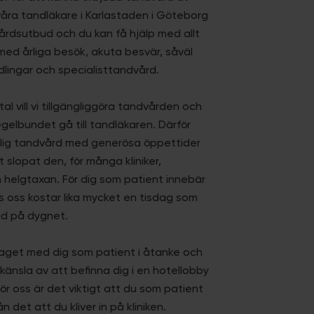
våra tandläkare i Karlastaden i Göteborg
vårdsutbud och du kan få hjälp med allt
med årliga besök, akuta besvär, såväl
lingar och specialisttandvård.
l vill vi tillgängliggöra tandvården och
egelbundet gå till tandläkaren. Därför
nglig tandvård med generösa öppettider
 slopat den, för många kliniker,
ch helgtaxan. För dig som patient innebär
s oss kostar lika mycket en tisdag som
id på dygnet.
mtaget med dig som patient i åtanke och
känsla av att befinna dig i en hotellobby
ör oss är det viktigt att du som patient
 det att du kliver in på kliniken.