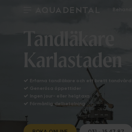
Behand
Tandläkare
Karlastaden

Erfarna tandläkare och ett brett tandvår

Generösa öppettider

Ingen jour- eller helgtaxa

F
örmånlig delbetalning
BOKA ONLINE
031 - 15 47 87