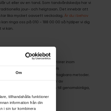
slår ut eller av en tand. Som tandvårdskedja har vi
raditionella jour- och helgtaxan. Det innebär att
star lika mycket oavsett veckodag.
Är du i behov
 kan ringa oss på 010 - 188 00 00 så hjälper vi dig
t vi kan.
ring
i dag en av Sveriges största aktörer inom
na. Vi genomför årligen tusentals
Om
dlingar med både fasta och avtagbara metoder.
lastaden arbetar med alla typer av
 från den traditionella rälsen till genomskinliga,
 Invisalign.
re, tillhandahålla funktioner
annan information från din
n i sin tur kombinera