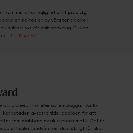
den kommer vi ha möjlighet att hjälpa dig
u boka en tid hos en av våra tandläkare i
du enklast via vår onlinebokning. Du kan
n på
031 - 15 47 87
.
vård
e att planera inför eller schemalägga. Därför
 i Karlastaden avsatta tider dagligen för att
enter som drabbats av akut problematik. Det är
a med att söka tandvård om du plötsligt får akut