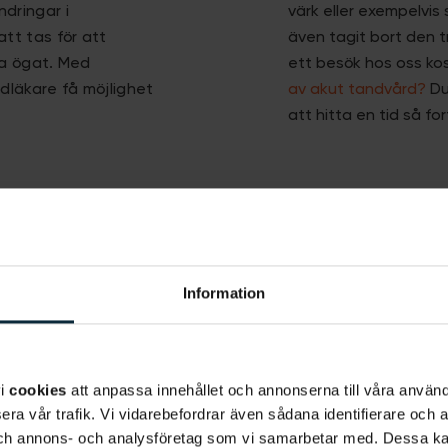
dringar i
värk eller exempelvis 
tt tas för att
även tagit bort den t
ta ögat. Med
ett besök hos oss ko
dläkare få möjlighet
av akut tandvård?
Du
att hitta en tid så for
Tandregle
dvård även
Vi på Aqua Dental är 
taden. Inom Aqua
tandreglering för vux
Information
a specialistområden
tandregleringsbehan
 olika aktörer. Vi
Våra tandläkare i Kar
da specialisttandvård
tandregleringsmetoder;
ett nära samarbete med
avtagbara skenor som
vi
cookies
att anpassa innehållet och annonserna till våra använda
era vår trafik. Vi vidarebefordrar även sådana identifierare och 
 och annons- och analysföretag som vi samarbetar med. Dessa ka