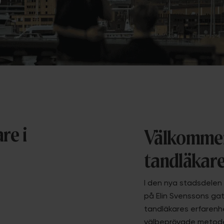
re i
Välkommen 
tandläkare
I den nya stadsdelen 
på Elin Svenssons gata
tandläkares erfaren
välbeprövade metoder