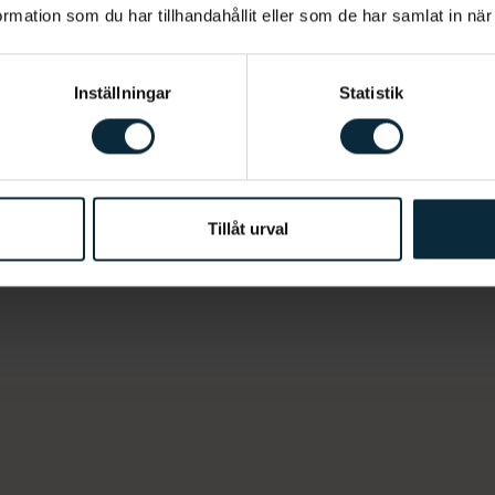
mation som du har tillhandahållit eller som de har samlat in när
Estetisk t
Inställningar
Statistik
s för att munhälsan
Våra tandläkare i Kar
tiv som många väljer.
av estetiska behandli
sätt efterliknar dina
utseende som står i f
t. Vid en behandling
form. Exempel på est
ad i titan, i käkbenet.
Karlastaden arbetar 
Tillåt urval
ntatet.
skalfasader.