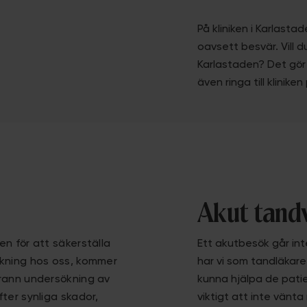
På kliniken i Karlasta
oavsett besvär. Vill d
Karlastaden? Det gör 
även ringa till klinike
Akut tand
n för att säkerställa
Ett akutbesök går int
ökning hos oss, kommer
har vi som tandläkare
grann undersökning av
kunna hjälpa de pati
ter synliga skador,
viktigt att inte vänt