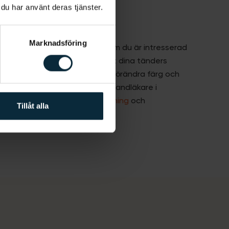
 du har använt deras tjänster.
andvård
Marknadsföring
lastaden kan även hjälpa dig om du är intresserad
ngar. Inom estetisk vård är det dina tänders
okus och vi kan hjälpa dig att förändra färg och
etiska behandlingar som våra tandläkare i
med är olika typer av
tandblekning
och
Tillåt alla