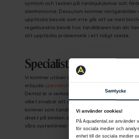
symtom och tecken på tandsjukdomar och förän
slemhinnorna. Dessutom kommer röntgenbilder a
upptäcka besvär som inte går att se med blot
regelbundna besök hos tandläkaren kan din tan
att upptäcka problematik i ett tidigt skede.
Specialisttandvård
Vi kommer utöver allmäntandvård och akut tan
erbjuda
specialisttandvård
på kliniken i Karlas
Samtycke
Dental är vi verksamma inom alla odontologisk
vilket innebär att du slipper bli remitterad mellan
kommer som tandläkare i Karlastaden att erbju
Vi använder cookies!
direkt på kliniken och har, om remisser krävs, 
På Aquadental.se använder 
våra systerkliniker i Göteborg.
för sociala medier och analys
enhet till de sociala medier