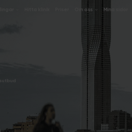
lingar
Hitta klinik
Priser
Om oss
Mina sidor
dsutbud