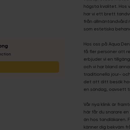
högsta kvalitet. Hos 
har vi ett brett tand
från allmäntandvård 
som estetiska behand
Hos oss på Aqua Denta
få fler personer att r
erbjuder vi en tillgä
och vi har bland annat
traditionella jour- o
det att ditt besök ho
en söndag, oavsett t
Vår nya klinik är fra
här får du snarare en 
än hos tandläkaren. F
känner dig bekväm från