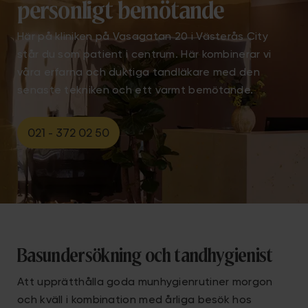
personligt bemötande
Här på kliniken på Vasagatan 20 i Västerås City
står du som patient i centrum. Här kombinerar vi
våra erfarna och duktiga tandläkare med den
senaste tekniken och ett varmt bemötande.
021 - 372 02 50
Basundersökning och tandhygienist
Att upprätthålla goda munhygienrutiner morgon
och kväll i kombination med årliga besök hos