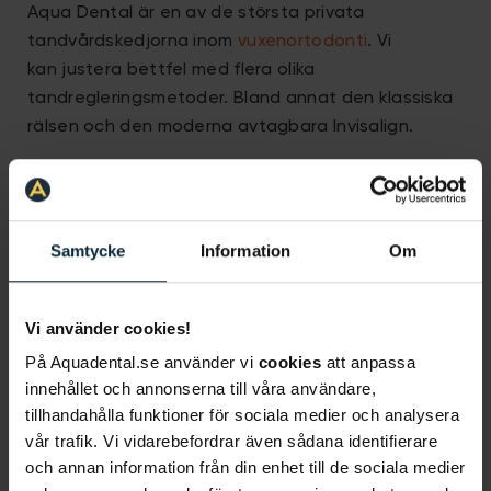
Aqua Dental är en av de största privata
tandvårdskedjorna inom
vuxenortodonti
. Vi
kan justera bettfel med flera olika
tandregleringsmetoder. Bland annat den klassiska
rälsen och den moderna avtagbara Invisalign.
Specialisttandvård
Vi på Aqua Dental är stolta över att kunna erbjuda
Samtycke
Information
Om
våra patienter en omfattande
specialistverksamhet. Vi har specialisttandläkare
Vi använder cookies!
inom alla odontologiska grenar, bland
annat: implantat, endodonti, parodontologi, oral
På Aquadental.se använder vi
cookies
att anpassa
protetik, käkkirurgi, pedodonti, bettfysiologi,
innehållet och annonserna till våra användare,
tillhandahålla funktioner för sociala medier och analysera
ortodonti, odontologisk radiologi och orofacial
vår trafik. Vi vidarebefordrar även sådana identifierare
medicin.
och annan information från din enhet till de sociala medier