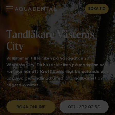
BOKA TID
Tandläkare Västerås
City
Välkommen till kliniken på Vasagatan 20 i
Västerås City. Du hittar kliniken på markplan och
kommer här att få ett personligt bemötande och
uppleva behandlingar med lång hållbarhet av
högsta kvalitet.
BOKA ONLINE
021 - 372 02 50