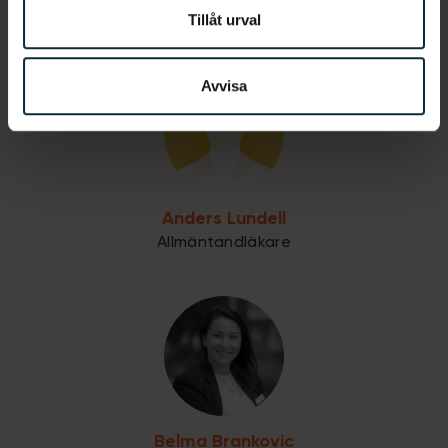
Tillåt urval
Tandsköterska
Avvisa
Anders Lundell
Allmäntandläkare
Belma Brankovic