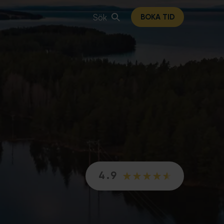
Sök
BOKA TID
4.9