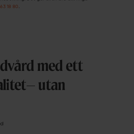
63 18 80
.
andvård med ett
litet– utan
nd