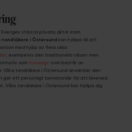
ring
 Sveriges största privata aktör inom
a
tandläkare i Östersund
kan hjälpa till att
ition med hjälp av flera olika
der
; exempelvis den traditionella rälsen men
lternativ som
Invisalign
som består av
r. Våra tandläkare i Östersund använder den
 ger ett personligt bemötande för att leverera
at. Våra tandläkare i Östersund kan hjälpa dig