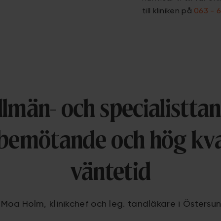
till kliniken på
063 - 6
llmän- och specialistt
 bemötande och hög kva
väntetid
 Moa Holm, klinikchef och leg. tandläkare i Östersu