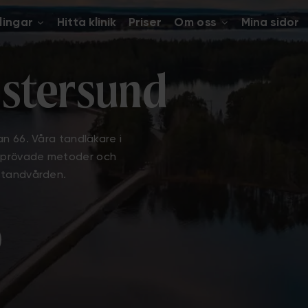
lingar
Hitta klinik
Priser
Om oss
Mina sidor
stersund
an 66. Våra tandläkare i
beprövade metoder och
a tandvården.