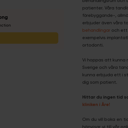
behandlingsrum och 
patienter. Våra tandl
förebyggande-, allm
erbjuder även våra t
behandlingar
och ett
exempelvis implantatb
ortodonti.
Vi hoppas att kunna 
Sverige och våra tand
kunna erbjuda ett i s
dig som patient.
Hittar du ingen tid 
kliniken i Åre!
Om du vill boka en t
hänvisar vi till vår 