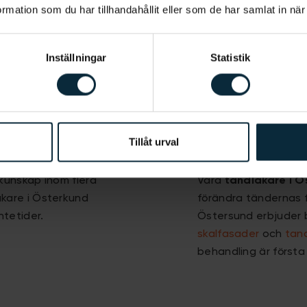
mation som du har tillhandahållit eller som de har samlat in när
tand eller upplever s
vi hjälpa dig att hitta
Inställningar
Statistik
Estetisk t
juder även våra
Inom Aqua Dental ar
Tillåt urval
ra av våra tandläkare i
allmäntandläkare so
rtodonti
, oral protetik
tandvård är till för
kunskap inom flera
Våra
tandläkare i Ö
kare i Österkund
förändra tändernas f
ntetider.
Östersund erbjuder 
skalfasader
och
tand
behandling är första