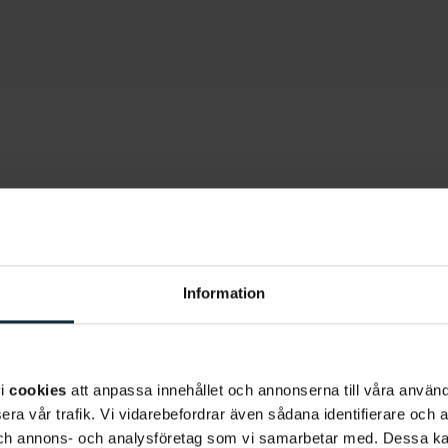
Akut tand
emma tillsammans
Akut problematik me
dig att upprätthålla
kräva omgående åtgär
Information
atik i tid. I en
har våra
tandläkare 
sund
ingår en
patienter med akuta
 i Östersund går
anstränger sig alltid 
vi
cookies
att anpassa innehållet och annonserna till våra använda
ringar i slemhinnorna.
Dental har även slopa
era vår trafik. Vi vidarebefordrar även sådana identifierare och 
esvär som inte går att
ett besök hos oss kos
 och annons- och analysföretag som vi samarbetar med. Dessa ka
Om du råkar ut för en