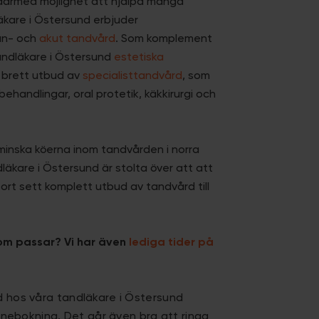
därmed möjlighet att hjälpa många
äkare i Östersund erbjuder
än- och
akut tandvård
. Som komplement
andläkare i Östersund
estetiska
 brett utbud av
specialisttandvård
, som
ehandlingar, oral protetik, käkkirurgi och
minska köerna inom tandvården i norra
läkare i Östersund är stolta över att att
tort sett komplett utbud av tandvård till
som passar? Vi har även
lediga tider på
id hos våra tandläkare i Östersund
onlinebokning. Det går även bra att ringa