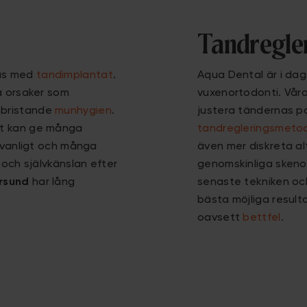
Tandregle
tas med
tandimplantat
.
Aqua Dental är i dag
a orsaker som
vuxenortodonti. Vår
r bristande
munhygien
.
justera tändernas pos
at kan ge många
tandregleringsmeto
m vanligt och många
även mer diskreta a
 och självkänslan efter
genomskinliga skeno
rsund
har lång
senaste tekniken och
bästa möjliga result
oavsett
bettfel
.