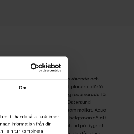
vård
d tänderna kan vara oerhört besvärande och
der. Akuta besvär går inte att planera, därför
Om
i Östersund
flera tider varje dag reserverade för
tandbesvär
. Våra tandläkare i Östersund
för att kunna hjälpa dig så fort som möjligt. Aqua
re, tillhandahålla funktioner
t den konventionella jour- och helgtaxan så att
annan information från din
tar lika mycket oavsett dag och tid på dygnet.
n i sin tur kombinera
 olycka där tänderna skadas, om du slår ut en