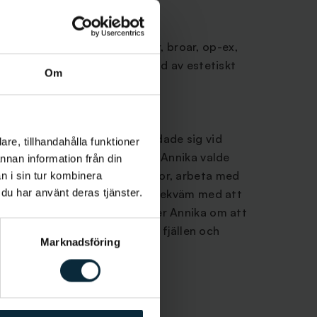
a
ökning, tandblekning, kronor, broar, op-ex,
 enklare endodonti, intresserad av estetiskt
Om
läkare i Östersund och utbildade sig vid
re, tillhandahålla funktioner
ar sedan dess arbetat i 11 år. Annika valde
annan information från din
igheterna att få möta människor, arbeta med
n i sin tur kombinera
 du har använt deras tjänster.
a skillnad. Annika är väldigt bekväm med att
 patienter. På fritiden tycker Annika om att
er, friluftsliv, skidor, vara i fjällen och
Marknadsföring