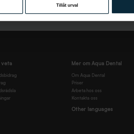
Tillåt urval
 veta
Mer om Aqua Dental
dsbidrag
Om Aqua Dental
rag
Priser
dsrädsla
Arbeta hos oss
ingar
Kontakta oss
Other languages