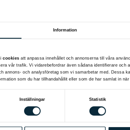
Språk
: Svenska, engelsk
Behandlingar
:
Basunders
extraktioner, lagningar,
Information
tandvård
Bakgrund
Annika Kindblom är tand
vi
cookies
att anpassa innehållet och annonserna till våra använda
Malmö Universitet och h
era vår trafik. Vi vidarebefordrar även sådana identifierare och 
yrket på grund av möjl
 och annons- och analysföretag som vi samarbetar med. Dessa ka
mation som du har tillhandahållit eller som de har samlat in när
något praktiskt och gör
behandla tandvårdsrädda
umgås med familj och vänn
Inställningar
Statistik
skogen.