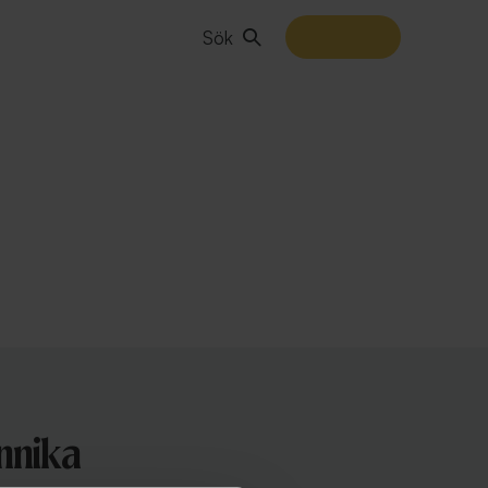
Sök
nnika