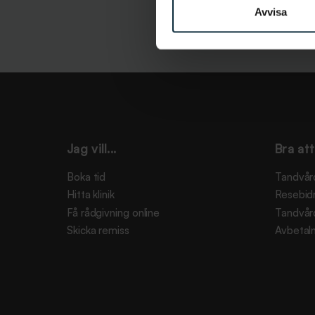
Avvisa
Jag vill...
Bra att
Boka tid
Tandvår
Hitta klinik
Resebid
Få rådgivning online
Tandvår
Skicka remiss
Avbetaln