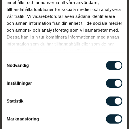
innehållet och annonserna till våra användare,
med välutbildad personal.
tillhandahålla funktioner för sociala medier och analysera
vår trafik. Vi vidarebefordrar även sådana identifierare
Varmt välkommen till oss
och annan information från din enhet till de sociala medier
och annons- och analysföretag som vi samarbetar med.
Dessa kan i sin tur kombinera informationen med annan
information som du har tillhandahållit eller som de har
samlat in när du har använt deras tjänster.
Stora vana av tandvårdsrädsla
Samtyckesval
På Aqua Dental Falun har våra behandlare stor vana av att behandla
Nödvändig
tandvårdsrädda patienter. Prata med oss när du bokar din tid så kommer
vi anpassa besöket efter dina behov.
Inställningar
Enkelt att boka en tid som passar
Statistik
Det är enkelt att boka en tid hos oss. Du kan välja att boka en tid via vår
onlinebokning. Du kan även välja att ringa oss för att boka en tid.
Marknadsföring