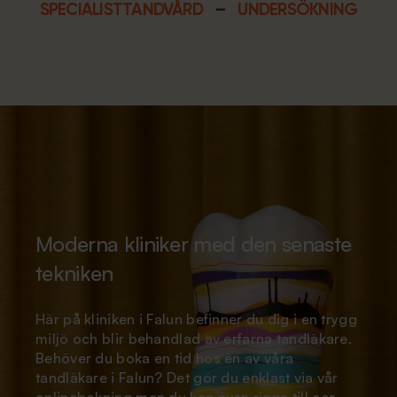
SPECIALISTTANDVÅRD
–
UNDERSÖKNING
Moderna kliniker med den senaste
tekniken
Här på kliniken i Falun befinner du dig i en trygg
miljö och blir behandlad av erfarna tandläkare.
Behöver du boka en tid hos en av våra
tandläkare i Falun? Det gör du enklast via vår