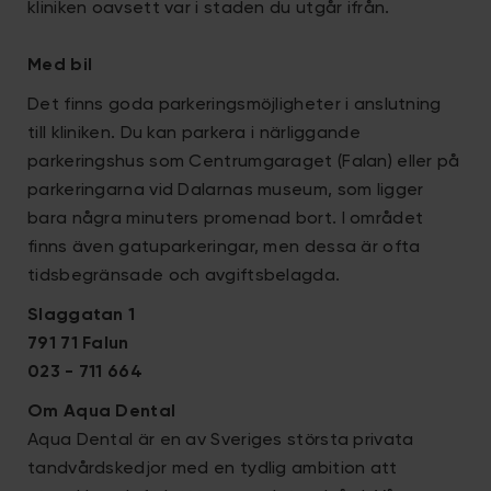
kliniken oavsett var i staden du utgår ifrån.
Med bil
Det finns goda parkeringsmöjligheter i anslutning
till kliniken. Du kan parkera i närliggande
parkeringshus som Centrumgaraget (Falan) eller på
parkeringarna vid Dalarnas museum, som ligger
bara några minuters promenad bort. I området
finns även gatuparkeringar, men dessa är ofta
tidsbegränsade och avgiftsbelagda.
Slaggatan 1
791 71 Falun
023 - 711 664
Om Aqua Dental
Aqua Dental är en av Sveriges största privata
tandvårdskedjor med en tydlig ambition att