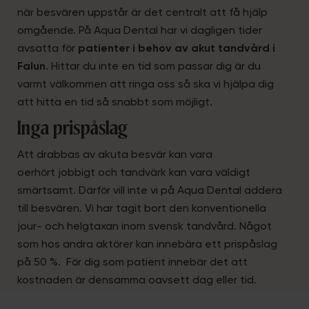
när besvären uppstår är det centralt att få hjälp
omgående. På Aqua Dental har vi dagligen tider
avsatta för
patienter i behov av akut tandvård i
Falun
. Hittar du inte en tid som passar dig är du
varmt välkommen att ringa oss så ska vi hjälpa dig
att hitta en tid så snabbt som möjligt.
Inga prispåslag
Att drabbas av akuta besvär kan vara
oerhört jobbigt och tandvärk kan vara väldigt
smärtsamt. Därför vill inte vi på Aqua Dental addera
till besvären. Vi har tagit bort den konventionella
jour- och helgtaxan inom svensk tandvård. Något
som hos andra aktörer kan innebära ett prispåslag
på 50 %. För dig som patient innebär det att
kostnaden är densamma oavsett dag eller tid.