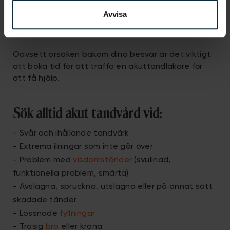
Trauma mot tänderna, ihållande ilningar, lagningar
Avvisa
som orsakar besvär och tandvärk går inte över av
sig självt.
Oavsett orsaken bakom dina besvär är det viktigt
att boka tid för att träffa en akuttandläkare för
att få hjälp.
Sök alltid akut tandvård vid:
- Svår och ihållande tandvärk
- Extrema ilningar som inte går över
- Problem med
visdomständer
(svullnad,
funktionella problem, smärta)
- Avslagna, spruckna, utslagna eller på annat sätt
skadade tänder
- Lossnade
fyllningar
- Trasig
bro
eller krona