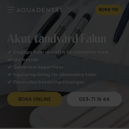
BOKA TID
Akut tandvård Falun

Dagliga tider avsatta för patienter med
akuta besvär

Generösa öppettider

Inga prispåslag för obekväma tider

Flera olika betalningslösningar
BOKA ONLINE
023-71 16 64