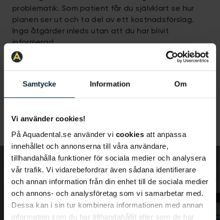
problematik. Som patient får du självklart se hur
planen ser ut och ta del av ett kostnadsförslag.
Inga åtgärder inleds utan att du har blivit
informerad.
Akuta besvär är jobbigt nog som det är. För oss på
Aqua Dental är det viktigt att underlätta för dig
Samtycke
Information
Om
som patient och tillgängliggöra tandvården. Därför
har vi på Aqua Dental inga prispåslag för akut
tandvård i Falun då vi slopat jour- och helgtaxan.
Vi använder cookies!
På Aquadental.se använder vi
cookies
att anpassa
innehållet och annonserna till våra användare,
tillhandahålla funktioner för sociala medier och analysera
vår trafik. Vi vidarebefordrar även sådana identifierare
och annan information från din enhet till de sociala medier
Slipp besvären med akut
och annons- och analysföretag som vi samarbetar med.
Dessa kan i sin tur kombinera informationen med annan
tandvård i Falun
information som du har tillhandahållit eller som de har