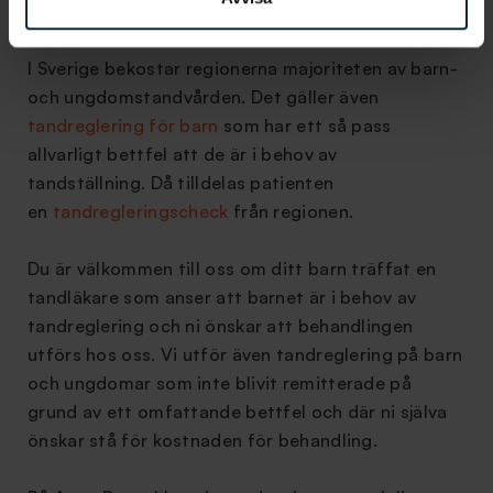
omfattande korrigering i framtiden.
I Sverige bekostar regionerna majoriteten av barn-
och ungdomstandvården. Det gäller även
tandreglering för barn
som har ett så pass
allvarligt bettfel att de är i behov av
tandställning. Då tilldelas patienten
en
tandregleringscheck
från regionen.
Du är välkommen till oss om ditt barn träffat en
tandläkare som anser att barnet är i behov av
tandreglering och ni önskar att behandlingen
utförs hos oss. Vi utför även tandreglering på barn
och ungdomar som inte blivit remitterade på
grund av ett omfattande bettfel och där ni själva
önskar stå för kostnaden för behandling.