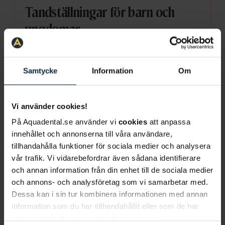
Tandställningar för barn och
ungdomar
Vi tar emot barn både med och utan
tandregleringscheckar och kan hjälpa till att
Samtycke
Information
Om
justera tändernas position för att uppnå ett
korrekt bett.
Vi använder cookies!
Läs mer om ditt barns tandvård här
På Aquadental.se använder vi
cookies
att anpassa
innehållet och annonserna till våra användare,
tillhandahålla funktioner för sociala medier och analysera
vår trafik. Vi vidarebefordrar även sådana identifierare
Allt om tandsprickning
och annan information från din enhet till de sociala medier
och annons- och analysföretag som vi samarbetar med.
och mjölktänder
Dessa kan i sin tur kombinera informationen med annan
information som du har tillhandahållit eller som de har
Barnets första tänder kallas för mjölktänder
samlat in när du har använt deras tjänster.
och de brukar börja bryta igenom när barnet