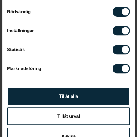
Samtyckesval
är omkring 6-8 månader.
Nödvändig
Läs mer om barnets mjölktänder här
Inställningar
Statistik
Marknadsföring
Tandreglering för barn
Ett snett leende, bristande funktion i bettet,
Tillåt alla
problem med att tala, tugga och svårigheter att
hålla rent i bettet på grand av en trångställning
kan ibland behöva korrigeras med hjälp av en
Tillåt urval
tandregleringsbehandling. Det är fördelaktigt med
behandling i låg ålder för att slippa mer
Avvisa