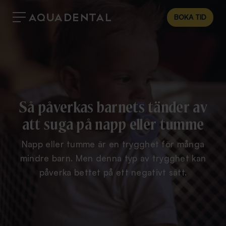
BOKA TID
Så påverkas barnets tänder av
att suga på napp eller tumme
Napp eller tumme är en trygghet för många
mindre barn. Men denna typ av trygghet kan
påverka bettet på ett negativt sätt.