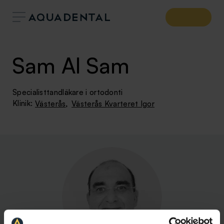
Sam Al Sam
Specialisttandläkare i ortodonti
,
Klinik:
Västerås
Västerås Kvarteret Igor