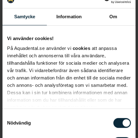
Samtycke
Information
Om
Lär känna Sam
Vi använder cookies!
På Aquadental.se använder vi
cookies
att anpassa
Språk
: Svenska, engelska, arabiska
innehållet och annonserna till våra användare,
Behandlingar
:
Tandreglering
tillhandahålla funktioner för sociala medier och analysera
vår trafik. Vi vidarebefordrar även sådana identifierare
Bakgrund
och annan information från din enhet till de sociala medier
Sam Al Sam är tandläkare på Aqua Dentals klinik i
och annons- och analysföretag som vi samarbetar med.
Sollentuna och har arbetat som tandläkare i 7 år.
Dessa kan i sin tur kombinera informationen med annan
Sam har studerat vid Umeå Universitet med
information som du har tillhandahållit eller som de har
inriktning mot ortodonti. Sam valde yrket med en
samlat in när du har använt deras tjänster.
inställning att det är viktigt att jobba med
Samtyckesval
mänskor, skapa förtroende och hjälpa patienterna
Nödvändig
att få ett friskt och fint leende. Specialiseringen