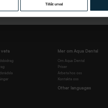
Tillåt urval
 veta
Mer om Aqua Dental
dsbidrag
Om Aqua Dental
rag
Priser
dsrädsla
Arbeta hos oss
ingar
Kontakta oss
Other languages