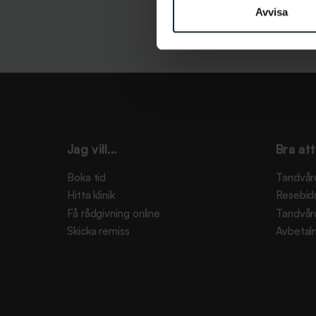
Avvisa
Jag vill...
Bra att
Boka tid
Tandvår
Hitta klinik
Resebid
Få rådgivning online
Tandvår
Skicka remiss
Avbetaln