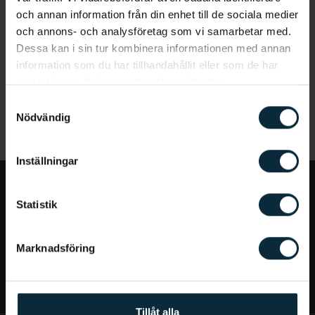
och annan information från din enhet till de sociala medier
och annons- och analysföretag som vi samarbetar med.
Dessa kan i sin tur kombinera informationen med annan
information som du har tillhandahållit eller som de har
samlat in när du har använt deras tjänster.
Samtyckesval
Nödvändig
Inställningar
Jag vill...
Statistik
Bra att veta
Marknadsföring
Mer om Aqua Dental
Tillåt alla