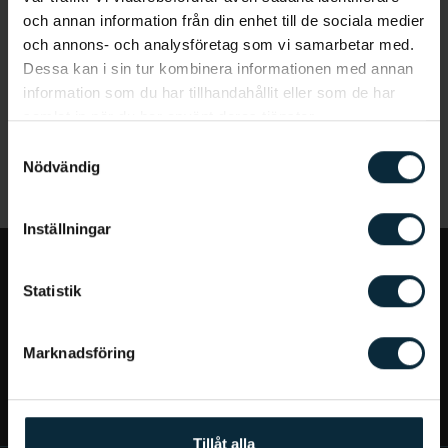
och annan information från din enhet till de sociala medier
och annons- och analysföretag som vi samarbetar med.
Dessa kan i sin tur kombinera informationen med annan
information som du har tillhandahållit eller som de har
samlat in när du har använt deras tjänster.
Samtyckesval
Nödvändig
Inställningar
Jag vill...
Statistik
Bra att veta
Marknadsföring
Mer om Aqua Dental
Tillåt alla