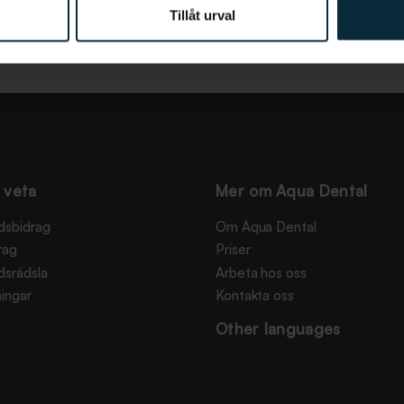
Tillåt urval
 veta
Mer om Aqua Dental
dsbidrag
Om Aqua Dental
rag
Priser
dsrädsla
Arbeta hos oss
ingar
Kontakta oss
Other languages