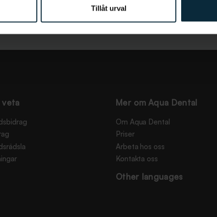
Tillåt urval
 veta
Mer om Aqua Dental
dsbidrag
Om Aqua Dental
rag
Priser
dsrädsla
Arbeta hos oss
ingar
Kontakta oss
Other languages