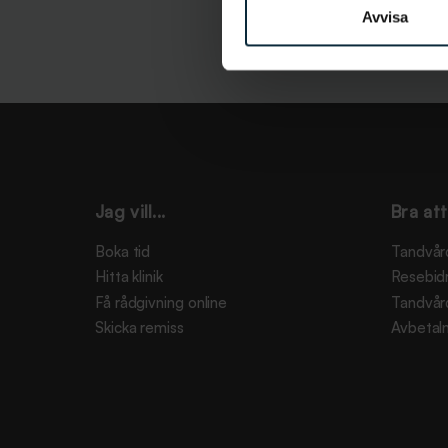
Avvisa
Jag vill...
Bra att
Boka tid
Tandvår
Hitta klinik
Resebid
Få rådgivning online
Tandvår
Skicka remiss
Avbetaln