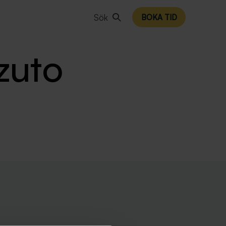
Sök
BOKA TID
zuto