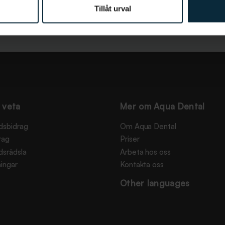
Tillåt urval
 veta
Mer om Aqua Dental
dsbidrag
Om Aqua Dental
rag
Priser
dsrädsla
Arbeta hos oss
ingar
Kontakta oss
Other languages