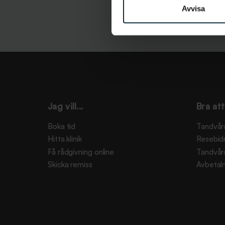
Avvisa
Jag vill...
Bra att
Boka tid
Tandvår
Hitta klinik
Resebid
Få rådgivning online
Tandvår
Skicka remiss
Avbetaln