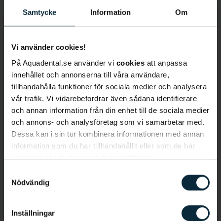
Samtycke
Information
Om
Vi använder cookies!
På Aquadental.se använder vi
cookies
att anpassa
Lär känna Parthena
innehållet och annonserna till våra användare,
tillhandahålla funktioner för sociala medier och analysera
vår trafik. Vi vidarebefordrar även sådana identifierare
Språk
: Svenska, engelska, grekiska
och annan information från din enhet till de sociala medier
Behandlingar
:
Basundersökning, lagningar,
och annons- och analysföretag som vi samarbetar med.
rotfyllningar, protetik, antiapneskenor, bettskenor
Dessa kan i sin tur kombinera informationen med annan
information som du har tillhandahållit eller som de har
Bakgrund
samlat in när du har använt deras tjänster.
Parthena Amanatidou är tandläkare på kliniken i
Samtyckesval
Uppsala och har arbetat som tandläkare i 12 år.
Nödvändig
Parthena valde tandläkaryrket då hon inspirerats
av att sin egen tandläkare som var väldig
Inställningar
engagerad och omtänksam. Parthena är väldigt