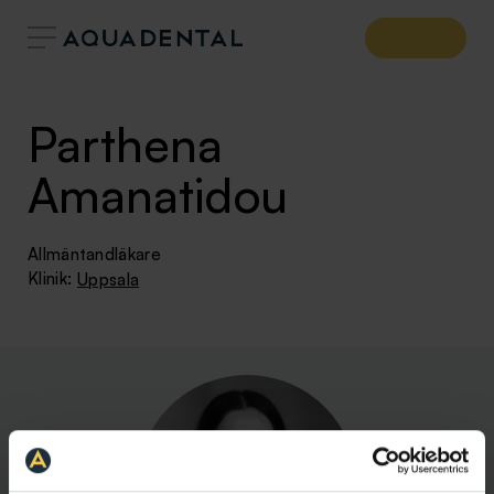
Parthena
Amanatidou
Allmäntandläkare
Klinik:
Uppsala