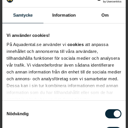
Samtycke
Information
Om
Lär känna Nawfal
Vi använder cookies!
På Aquadental.se använder vi
cookies
att anpassa
innehållet och annonserna till våra användare,
Språk
: Svenska, engelska, assyriska, kurdiska,
tillhandahålla funktioner för sociala medier och analysera
arabiska
vår trafik. Vi vidarebefordrar även sådana identifierare
Behandlingar
:
Basundersökning, hollywood smile,
och annan information från din enhet till de sociala medier
Injection moulding, skalfasader, ICON-behandling,
och annons- och analysföretag som vi samarbetar med.
Bettrehabilitering och kirurgiska ingrepp.
Dessa kan i sin tur kombinera informationen med annan
information som du har tillhandahållit eller som de har
Bakgrund
samlat in när du har använt deras tjänster.
Nawfal Khorani är tandläkare på klinken i Västerås i
Samtyckesval
shopping kvarteret Igor och har arbetat som
Nödvändig
tandläkare i 11 år. Nawfal har studerat vid
Karolinska Institutet och valde att bli tandläkare