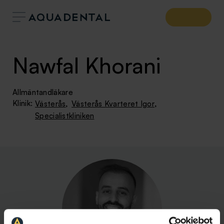
Nawfal Khorani
Allmäntandläkare
,
,
Klinik:
Västerås
Västerås Kvarteret Igor
Specialistkliniken