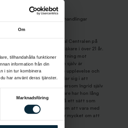
a
r i stort sett bara med rotbehandlingar
Om
nk är tandläkare på Aqua Dental Centralen på
m. Hon har arbetat som tandläkare i över 21 år.
Karolinska Institutet med inriktning mot
re, tillhandahålla funktioner
t bli tandläkare eftersom hon själv är
annan information från din
e ge tandvårdsrädda en bättre upplevelse och
n i sin tur kombinera
 du har använt deras tjänster.
ktningen mot endodonti grundar sig i att
v hennes stora intressen. Eftersom Ingrid själv
ar arbetar länge som tandläkare har hon lång
Marknadsföring
a tandvårdsrädda patienter på ett sätt som
sla. På fritiden tycker Ingrid om att vara med
er. Hon tränar gärna och tycker mycket om att