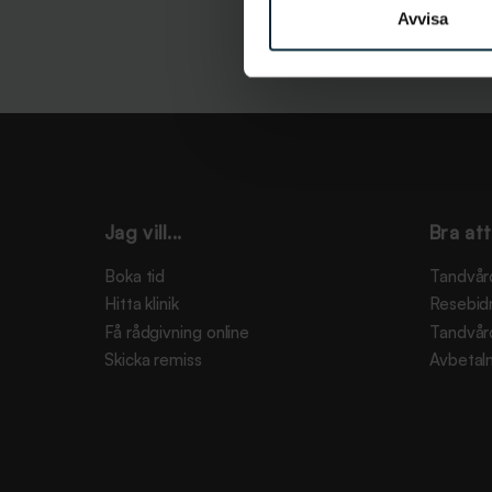
Avvisa
Jag vill...
Bra att
Boka tid
Tandvår
Hitta klinik
Resebid
Få rådgivning online
Tandvår
Skicka remiss
Avbetaln