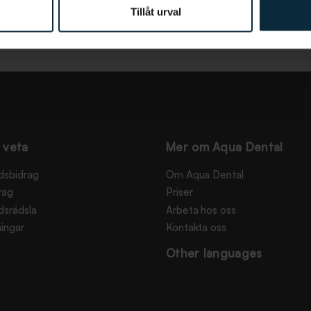
Tillåt urval
 veta
Mer om Aqua Dental
dsbidrag
Om Aqua Dental
rag
Priser
dsrädsla
Arbeta hos oss
ingar
Kontakta oss
Other languages