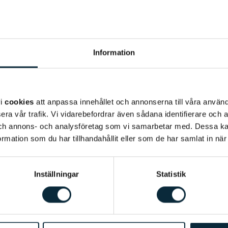
Språk
: Svenska, engelsk
Behandlingar
:
Jag jobba
Information
Bakgrund
Ingrid Sundelin Larsbri
Vasagatan 12 i Stockhol
Ingrid har studerat vid 
vi
cookies
att anpassa innehållet och annonserna till våra använda
endodonti. Hon valde at
era vår trafik. Vi vidarebefordrar även sådana identifierare och 
tandvårdsrädd och vill
 och annons- och analysföretag som vi samarbetar med. Dessa ka
mation som du har tillhandahållit eller som de har samlat in när
skapa en trygghet. Inri
rotbehandlingar är ett a
är tandvårdsrädd och h
Inställningar
Statistik
erfarenhet att behandl
hjälper dem med sin räd
sin familj och sinavänn
titta på film.