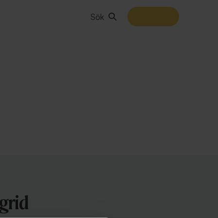
Sök
grid