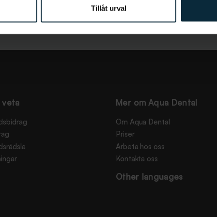
Tillåt urval
 veta
Mer om Aqua Dental
dsbidrag
Om Aqua Dental
rag
Priser
dsrädsla
Arbeta hos oss
ingar
Kontakta oss
Other languages