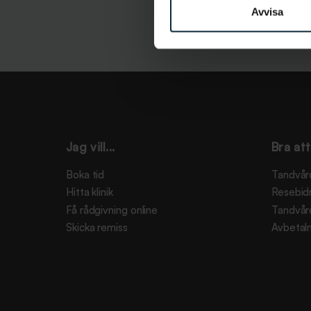
Avvisa
Jag vill...
Bra att
Boka tid
Tandvår
Hitta klinik
Resebid
Få rådgivning online
Tandvår
Skicka remiss
Avbetaln