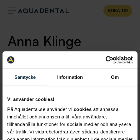
BOKA TID
Anna Klinge
Specialisttandläkare i parodontologi
,
Klinik:
Specialistkliniken
Uppsala
Samtycke
Information
Om
Vi använder cookies!
På Aquadental.se använder vi
cookies
att anpassa
innehållet och annonserna till våra användare,
tillhandahålla funktioner för sociala medier och analysera
vår trafik. Vi vidarebefordrar även sådana identifierare
och annan information från din enhet till de sociala medier