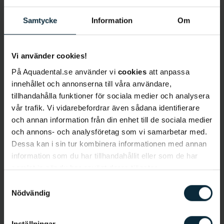
Samtycke
Information
Om
Lär känna Joakim
Vi använder cookies!
På Aquadental.se använder vi
cookies
att anpassa
Språk
: Svenska
innehållet och annonserna till våra användare,
Behandlingar:
Undersökning,
tillhandahålla funktioner för sociala medier och analysera
tandstensborttagning, lagning, tandutdragningar,
vår trafik. Vi vidarebefordrar även sådana identifierare
och annan information från din enhet till de sociala medier
bettrehabiliteringar, lustgas, sedering,
och annons- och analysföretag som vi samarbetar med.
laserbehandlingar
Dessa kan i sin tur kombinera informationen med annan
information som du har tillhandahållit eller som de har
Bakgrund
samlat in när du har använt deras tjänster.
Joakim Skott är tandläkare på Aqua Dental
Samtyckesval
Centralen. Han tog sin tandläkarexamen från
Nödvändig
Karolinska Institutet och har arbetat som
tandläkare i över 30 år. Joakim är van att arbeta
Inställningar