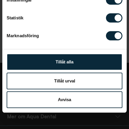
med tandvårdsrädda patienter och har länge
arbetat med personer som lider av
tandvårdsrädsla. På fritiden tycker Joakim om att
Statistik
vara ute i naturen, åka motorcykel och att åka på
olika musikfestivaler.
Marknadsföring
Tillåt alla
Tillåt urval
Jag vill...
Bra att veta
Avvisa
Mer om Aqua Dental