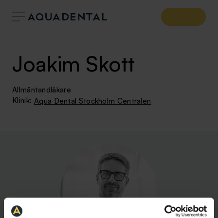
Joakim Skott
Allmäntandläkare
Klinik:
Aqua Dental Stockholm Centralen