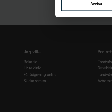
Avvisa
Jag vill...
Bra att
Boka tid
Tandvår
Hitta klinik
Resebid
Få rådgivning online
Tandvår
Skicka remiss
Avbetaln