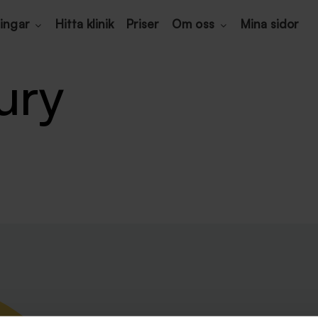
ingar
Hitta klinik
Priser
Om oss
Mina sidor
ury