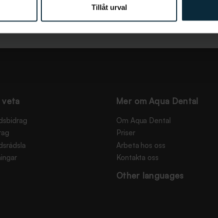
Tillåt urval
 veta
Mer om Aqua Dental
dsbidrag
Om Aqua Dental
rag
Priser
dsrädsla
Arbeta hos oss
ingar
Kontakta oss
Other languages