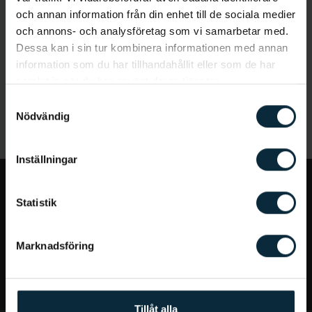
och annan information från din enhet till de sociala medier
och annons- och analysföretag som vi samarbetar med.
Dessa kan i sin tur kombinera informationen med annan
information som du har tillhandahållit eller som de har
samlat in när du har använt deras tjänster.
Samtyckesval
Nödvändig
Inställningar
Jag vill...
Statistik
Bra att veta
Marknadsföring
Mer om Aqua Dental
Tillåt alla