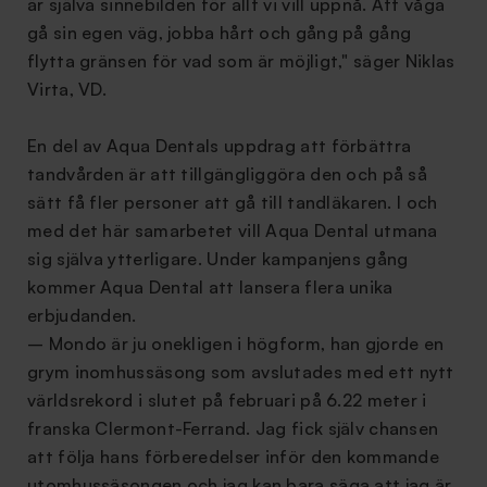
är själva sinnebilden för allt vi vill uppnå. Att våga
gå sin egen väg, jobba hårt och gång på gång
flytta gränsen för vad som är möjligt," säger Niklas
Virta, VD.
En del av Aqua Dentals uppdrag att förbättra
tandvården är att tillgängliggöra den och på så
sätt få fler personer att gå till tandläkaren. I och
med det här samarbetet vill Aqua Dental utmana
sig själva ytterligare. Under kampanjens gång
kommer Aqua Dental att lansera flera unika
erbjudanden.
– Mondo är ju onekligen i högform, han gjorde en
grym inomhussäsong som avslutades med ett nytt
världsrekord i slutet på februari på 6.22 meter i
franska Clermont-Ferrand. Jag fick själv chansen
att följa hans förberedelser inför den kommande
utomhussäsongen och jag kan bara säga att jag är