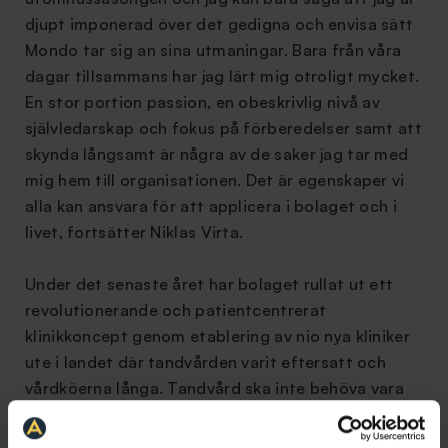
djupt imponerad över det gedigna och envisa sätt
Mondo tar sig an sina utmaningar. Bara från våra
dagar tillsammans har jag lärt mig otroligt mycket.
En stor portion passion, en obeskrivlig nivå av
självledarskap och fokus på förberedelser samt att
skynda långsamt är några av de saker jag tar med
mig hem till organisationen. Det är egenskaper vi
alla kan ansvara för att applicera i bolaget och i
livet, fortsätter Niklas Virta.
Under det senaste året har bolaget rullat ut ett
revolutionerande och patientcentrerat
klinikkoncept genom etablering av nio nya kliniker
ute i landet där tandvården varit eftersatt och
vårdköerna långa. Tandvård ska inte behöva vara
omständligt eller otäckt. Målet är att
tillgängliggöra tandvården och få fler personer att