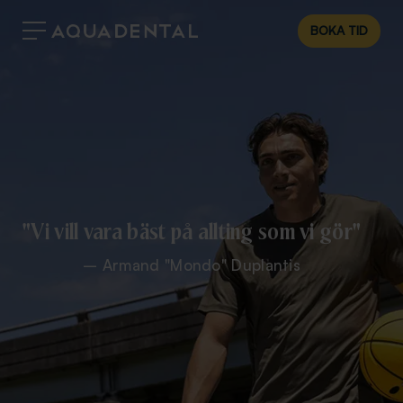
BOKA TID
"Vi vill vara bäst på allting som vi gör"
– Armand "Mondo" Duplantis