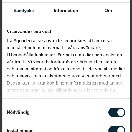
gå till tandläkaren, på så sätt siktar
Samtycke
Information
Om
tandvårdskedjan mot att förbättra den svenska
munhälsan och i längden således bidra med
samhällsnytta genom att minska belastningen på
Vi använder cookies!
primärvården. Forskning visar att dålig munhälsa
På Aquadental.se använder vi
cookies
att anpassa
leder till hjärt- och kärlsjukdomar, ökad risk för
innehållet och annonserna till våra användare,
diabetes och demens men framför allt psykisk
tillhandahålla funktioner för sociala medier och analysera
ohälsa och socialt utanförskap.
vår trafik. Vi vidarebefordrar även sådana identifierare
– Vi är inne i en spännande fas där vi fortsätter
och annan information från din enhet till de sociala medier
att växa och ständigt arbetar för att förbättra
och annons- och analysföretag som vi samarbetar med.
tandvården i Sverige. Tillsammans med Mondo kan
Dessa kan i sin tur kombinera informationen med annan
vi höja vår målsättning och låta oss inspireras och
information som du har tillhandahållit eller som de har
utvecklas för att komma ännu längre,” säger Niklas
samlat in när du har använt deras tjänster.
Virta.
Samtyckesval
Nödvändig
Inställningar