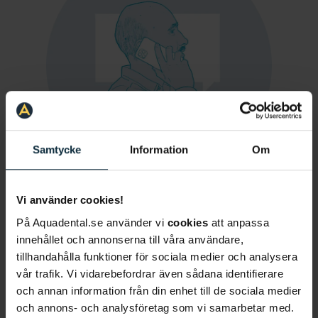
Samtycke
Information
Om
Vi använder cookies!
Boka din plats
På Aquadental.se använder vi
cookies
att anpassa
Gör en intresseanmälan till kommande öppet hus
innehållet och annonserna till våra användare,
eller konsultation genom att fylla i formuläret. Vi
tillhandahålla funktioner för sociala medier och analysera
kommer då att ringa upp dig för att boka en plats.
vår trafik. Vi vidarebefordrar även sådana identifierare
och annan information från din enhet till de sociala medier
och annons- och analysföretag som vi samarbetar med.