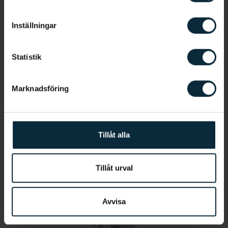
Allmäntandläkare
Inställningar
Statistik
Marknadsföring
Jetmir Kaza
Tillåt alla
Tandsköterska
Tillåt urval
Avvisa