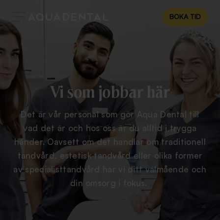
BOKA TID
Vi som jobbar här
Det är vår personal som gör Aqua Dental till
vad det är och hos oss är du alltid i trygga
händer. Oavsett om det handlar om traditionell
tandvård, estetisk tandvård eller olika former
av specialisttandvård har vi ditt välmående och
din omsorg i fokus.