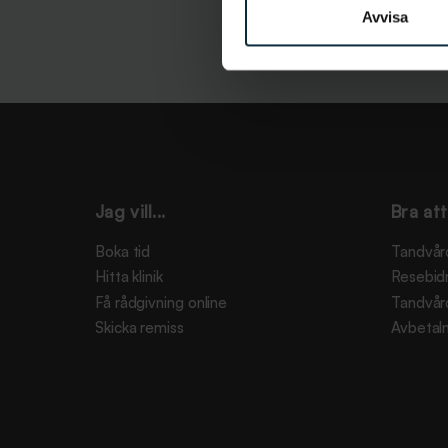
Avvisa
Jag vill...
Bra att
Boka tid
Tandvår
Hitta klinik
Resebid
Få rådgivning online
Tandvår
Skicka remiss
Avbetaln