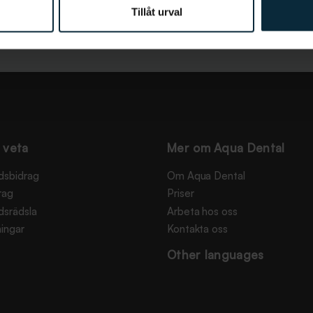
Tillåt urval
 veta
Mer om Aqua Dental
dsbidrag
Om Aqua Dental
rag
Priser
dsrädsla
Arbeta hos oss
ingar
Kontakta oss
Other languages